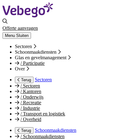
Offerte aanvragen
Menu
Sluiten
Sectoren
Schoonmaakdiensten
Glas en gevelmanagement
/
Participatie
Over
Sectoren
Terug
/
Sectoren
/
Kantoren
/
Onderwijs
/
Recreatie
/
Industrie
/
Transport en logistiek
/
Overheid
Schoonmaakdiensten
Terug
/
Schoonmaakdiensten