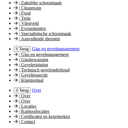
/
Zakelijke schoonmaak
/
Cleanroom
/
Food
/
Trein
/
Vliegveld
/
Evenementen
/
Specialistische schoonmaak
/
Aanvullende diensten
Glas en gevelmanagement
Terug
/
Glas en gevelmanagement
/
Glasbewassing
/
Gevelreiniging
/
Technisch gevelonderhoud
/
Gevelinspectie
/
Klantportaal
Over
Terug
/
Over
/
Over
/
Locaties
/
Kantoorlocaties
/
Certificaten en keurmerken
/
Contact