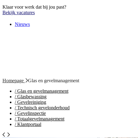
Klaar voor werk dat bij jou past?
Bekijk vacatures
Nieuws
Homepage
Glas en gevelmanagement
/
Glas en gevelmanagement
/
Glasbewassing
/
Gevelreiniging
/
Technisch gevelonderhoud
/
Gevelinspectie
/
Totaalgevelmanagement
/
Klantportaal