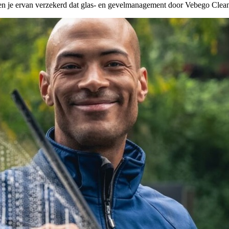
je ervan verzekerd dat glas- en gevelmanagement door Vebego Cleani