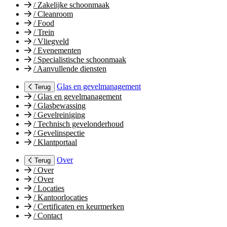
/
Zakelijke schoonmaak
/
Cleanroom
/
Food
/
Trein
/
Vliegveld
/
Evenementen
/
Specialistische schoonmaak
/
Aanvullende diensten
Glas en gevelmanagement
Terug
/
Glas en gevelmanagement
/
Glasbewassing
/
Gevelreiniging
/
Technisch gevelonderhoud
/
Gevelinspectie
/
Klantportaal
Over
Terug
/
Over
/
Over
/
Locaties
/
Kantoorlocaties
/
Certificaten en keurmerken
/
Contact