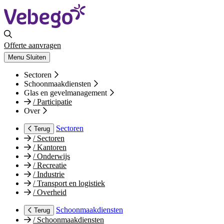
Offerte aanvragen
Menu
Sluiten
Sectoren
Schoonmaakdiensten
Glas en gevelmanagement
/
Participatie
Over
Sectoren
Terug
/
Sectoren
/
Kantoren
/
Onderwijs
/
Recreatie
/
Industrie
/
Transport en logistiek
/
Overheid
Schoonmaakdiensten
Terug
/
Schoonmaakdiensten