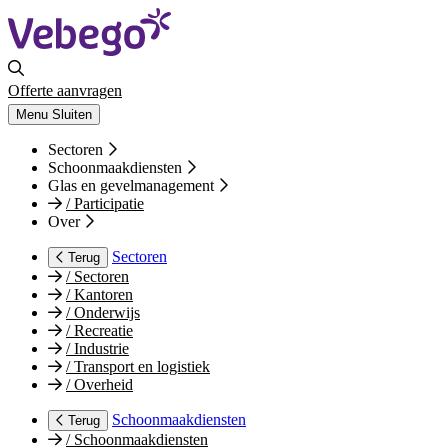
Offerte aanvragen
Menu
Sluiten
Sectoren
Schoonmaakdiensten
Glas en gevelmanagement
/
Participatie
Over
Sectoren
Terug
/
Sectoren
/
Kantoren
/
Onderwijs
/
Recreatie
/
Industrie
/
Transport en logistiek
/
Overheid
Schoonmaakdiensten
Terug
/
Schoonmaakdiensten