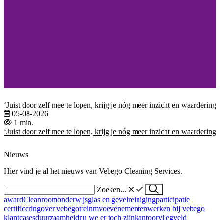
‘Juist door zelf mee te lopen, krijg je nóg meer inzicht en waardering 
05-08-2026
1 min.
‘Juist door zelf mee te lopen, krijg je nóg meer inzicht en waardering 
Nieuws
Hier vind je al het nieuws van Vebego Cleaning Services.
Zoeken...
award
Cleanroom
onderwijs
glas en gevelreiniging
participatie
certificering
over vebego
trein
mvo
evenementen
werken bij vebego
klantcases
duurzaamheid
nu we er toch zijn
kantoor
vliegveld