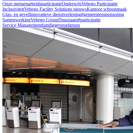
Onze mensen
arbeidsparticipatie
Onderwijs
Vebego Participatie
Inclusiviteit
Vebego Facility Solutions nieuws
Kantoor schoonmaak
Glas- en gevel
Innovatieve dienstverlening
#gemeenten
sponsoring
Samenwerking
Vebego Group
Duurzaam
#participatie
Service Management
familiegeveoel
groen