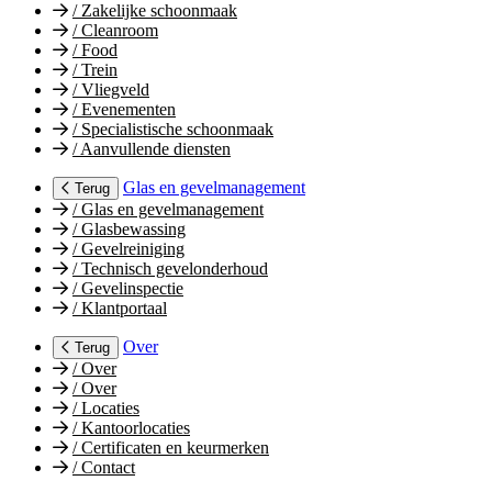
/
Zakelijke schoonmaak
/
Cleanroom
/
Food
/
Trein
/
Vliegveld
/
Evenementen
/
Specialistische schoonmaak
/
Aanvullende diensten
Glas en gevelmanagement
Terug
/
Glas en gevelmanagement
/
Glasbewassing
/
Gevelreiniging
/
Technisch gevelonderhoud
/
Gevelinspectie
/
Klantportaal
Over
Terug
/
Over
/
Over
/
Locaties
/
Kantoorlocaties
/
Certificaten en keurmerken
/
Contact