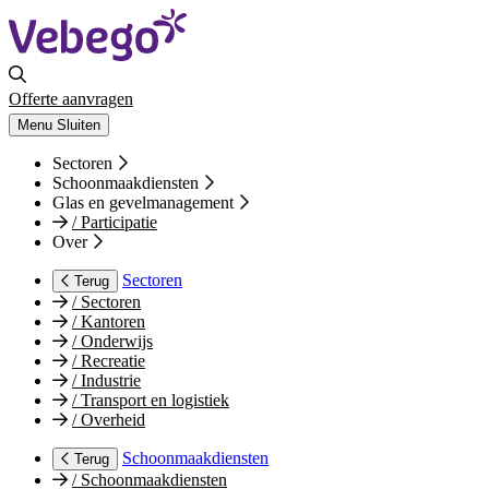
Offerte aanvragen
Menu
Sluiten
Sectoren
Schoonmaakdiensten
Glas en gevelmanagement
/
Participatie
Over
Sectoren
Terug
/
Sectoren
/
Kantoren
/
Onderwijs
/
Recreatie
/
Industrie
/
Transport en logistiek
/
Overheid
Schoonmaakdiensten
Terug
/
Schoonmaakdiensten