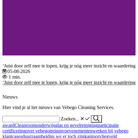
‘Juist door zelf mee te lopen, krijg je nóg meer inzicht en waardering 
05-08-2026
1 min.
‘Juist door zelf mee te lopen, krijg je nóg meer inzicht en waardering 
Nieuws
Hier vind je al het nieuws van Vebego Cleaning Services.
Zoeken...
award
Cleanroom
onderwijs
glas en gevelreiniging
participatie
certificering
over vebego
trein
mvo
evenementen
werken bij vebego
klantcases
duurzaamheid
nu we er toch zijn
kantoor
vliegveld