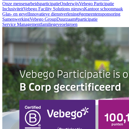
Onze mensen
arbeidsparticipatie
Onderwijs
Vebego Participatie
Inclusiviteit
Vebego Facility Solutions nieuws
Kantoor schoonmaak
Glas- en gevel
Innovatieve dienstverlening
#gemeenten
sponsoring
Samenwerking
Vebego Group
Duurzaam
#participatie
Service Management
familiegeveoel
groen