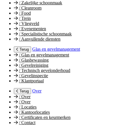
/
Zakelijke schoonmaak
/
Cleanroom
/
Food
/
Trein
/
Vliegveld
/
Evenementen
/
Specialistische schoonmaak
/
Aanvullende diensten
Glas en gevelmanagement
Terug
/
Glas en gevelmanagement
/
Glasbewassing
/
Gevelreiniging
/
Technisch gevelonderhoud
/
Gevelinspectie
/
Klantportaal
Over
Terug
/
Over
/
Over
/
Locaties
/
Kantoorlocaties
/
Certificaten en keurmerken
/
Contact