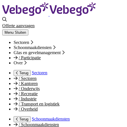
Offerte aanvragen
Menu
Sluiten
Sectoren
Schoonmaakdiensten
Glas en gevelmanagement
/
Participatie
Over
Sectoren
Terug
/
Sectoren
/
Kantoren
/
Onderwijs
/
Recreatie
/
Industrie
/
Transport en logistiek
/
Overheid
Schoonmaakdiensten
Terug
/
Schoonmaakdiensten