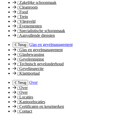
/
Zakelijke schoonmaak
/
Cleanroom
/
Food
/
Trein
/
Vliegveld
/
Evenementen
/
Specialistische schoonmaak
/
Aanvullende diensten
Glas en gevelmanagement
Terug
/
Glas en gevelmanagement
/
Glasbewassing
/
Gevelreiniging
/
Technisch gevelonderhoud
/
Gevelinspectie
/
Klantportaal
Over
Terug
/
Over
/
Over
/
Locaties
/
Kantoorlocaties
/
Certificaten en keurmerken
/
Contact