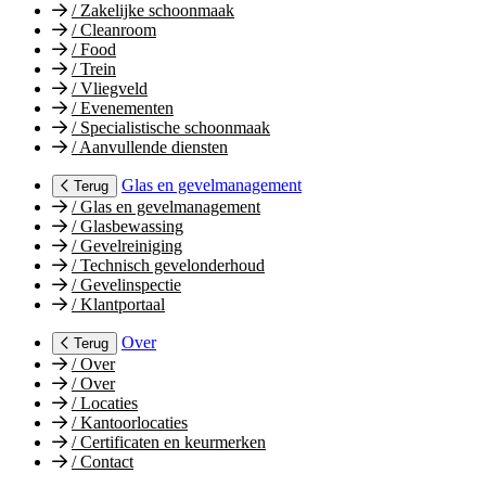
/
Zakelijke schoonmaak
/
Cleanroom
/
Food
/
Trein
/
Vliegveld
/
Evenementen
/
Specialistische schoonmaak
/
Aanvullende diensten
Glas en gevelmanagement
Terug
/
Glas en gevelmanagement
/
Glasbewassing
/
Gevelreiniging
/
Technisch gevelonderhoud
/
Gevelinspectie
/
Klantportaal
Over
Terug
/
Over
/
Over
/
Locaties
/
Kantoorlocaties
/
Certificaten en keurmerken
/
Contact