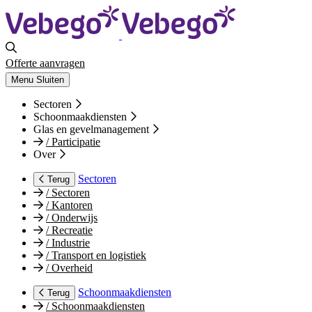
Offerte aanvragen
Menu
Sluiten
Sectoren
Schoonmaakdiensten
Glas en gevelmanagement
/
Participatie
Over
Sectoren
Terug
/
Sectoren
/
Kantoren
/
Onderwijs
/
Recreatie
/
Industrie
/
Transport en logistiek
/
Overheid
Schoonmaakdiensten
Terug
/
Schoonmaakdiensten