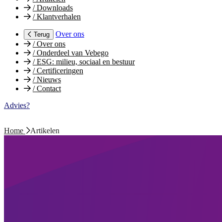
/
Downloads
/
Klantverhalen
Over ons
Terug
/
Over ons
/
Onderdeel van Vebego
/
ESG: milieu, sociaal en bestuur
/
Certificeringen
/
Nieuws
/
Contact
Advies?
Home
Artikelen