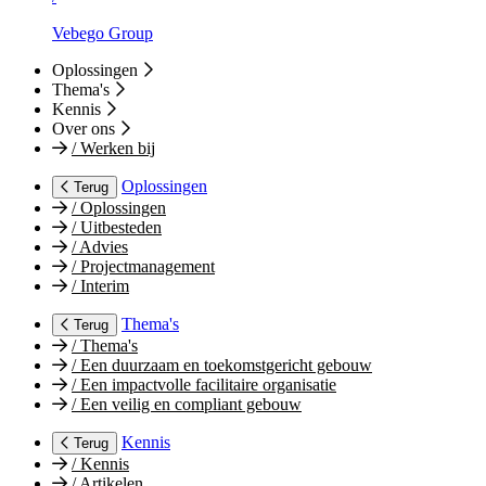
Vebego Group
Oplossingen
Thema's
Kennis
Over ons
/
Werken bij
Oplossingen
Terug
/
Oplossingen
/
Uitbesteden
/
Advies
/
Projectmanagement
/
Interim
Thema's
Terug
/
Thema's
/
Een duurzaam en toekomstgericht gebouw
/
Een impactvolle facilitaire organisatie
/
Een veilig en compliant gebouw
Kennis
Terug
/
Kennis
/
Artikelen