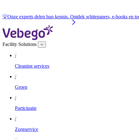
💡Onze experts delen hun kennis. Ontdek whitepapers, e-books en to
Facility Solutions
/
Cleaning services
/
Groen
/
Participatie
/
Zorgservice