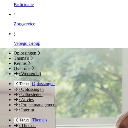
Participatie
/
Zorgservice
/
Vebego Group
Oplossingen
Thema's
Kennis
Over ons
/
Werken bij
Oplossingen
Terug
/
Oplossingen
/
Uitbesteden
/
Advies
/
Projectmanagement
/
Interim
Thema's
Terug
/
Thema's