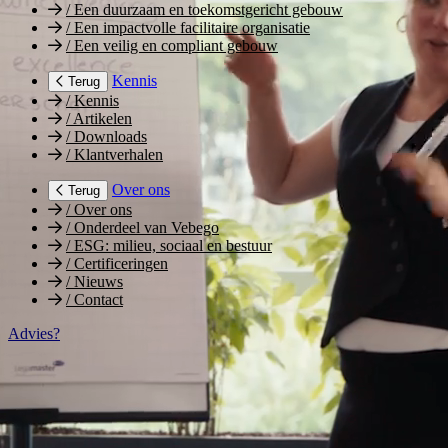
/
Een duurzaam en toekomstgericht gebouw
/
Een impactvolle facilitaire organisatie
/
Een veilig en compliant gebouw
Kennis
Terug
/
Kennis
/
Artikelen
/
Downloads
/
Klantverhalen
Over ons
Terug
/
Over ons
/
Onderdeel van Vebego
/
ESG: milieu, sociaal en bestuur
/
Certificeringen
/
Nieuws
/
Contact
Advies?