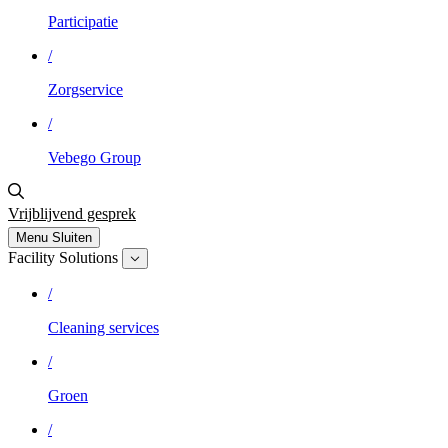
Participatie
/
Zorgservice
/
Vebego Group
Vrijblijvend gesprek
Menu
Sluiten
Facility Solutions
/
Cleaning services
/
Groen
/