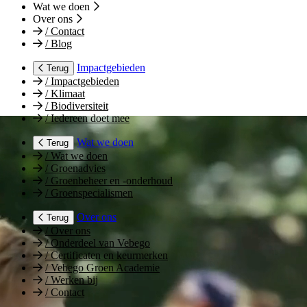
Wat we doen
Over ons
/
Contact
/
Blog
Impactgebieden
Terug
/
Impactgebieden
/
Klimaat
/
Biodiversiteit
/
Iedereen doet mee
Wat we doen
Terug
/
Wat we doen
/
Groenadvies
/
Groenbeheer en -onderhoud
/
Groenspecialismen
Over ons
Terug
/
Over ons
/
Onderdeel van Vebego
/
Certificaten en keurmerken
/
Vebego Groen Academie
/
Werken bij
/
Contact