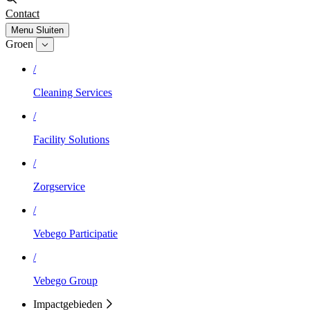
Contact
Menu
Sluiten
Groen
/
Cleaning Services
/
Facility Solutions
/
Zorgservice
/
Vebego Participatie
/
Vebego Group
Impactgebieden