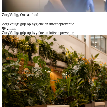
ZorgVeilig, Ons aanbod
ZorgVeilig: grip op hygiëne en infectiepreventie
2 min.
ZorgVeilig: grip op hygiëne en infectiepreventie