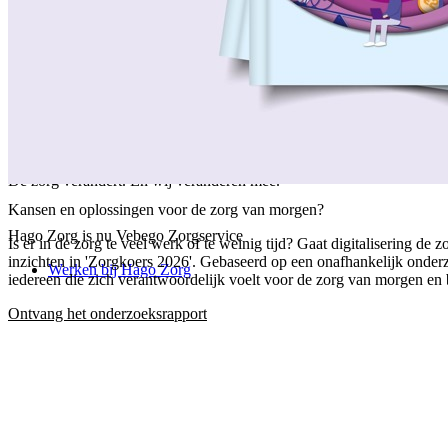
/
Over ons
/
Ons verhaal
/
Onze collega's
/
Onze aanpak
/
Onze verantwoordelijkheid
/
Keurmerken en certificeringen
/
Werken bij Vebego Zorgservice
/
Contactgegevens
De zorg verandert. En wij veranderen mee.
Kansen en oplossingen voor de zorg van morgen?
Hago Zorg is nu Vebego Zorgservice
Is er in de zorg te veel werk of te weinig tijd? Gaat digitalisering 
inzichten in 'Zorgkoers 2026'. Gebaseerd op een onafhankelijk onder
Werken bij Hago Zorg
iedereen die zich verantwoordelijk voelt voor de zorg van morgen en b
Ontvang het onderzoeksrapport