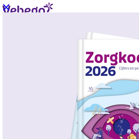
Ik wil contact
Menu
Sluiten
Oplossingen
/
Wat past bij mij?
Over ons
/
Verhalen uit de praktijk
/
Nieuws
Oplossingen
Terug
/
Oplossingen
/
Onze aanpak
/
ZorgSchoon
/
ZorgOndersteuning
/
ZorgLogistiek
/
ZorgVeilig
/
ZorgGastvrij
/
ZorgHandig
Over ons
Terug