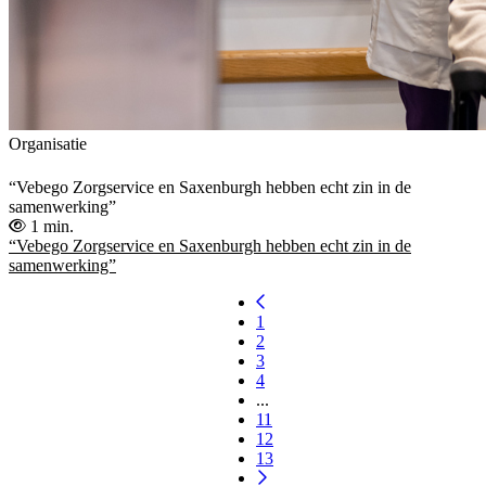
Organisatie
“Vebego Zorgservice en Saxenburgh hebben echt zin in de
samenwerking”
1 min.
“Vebego Zorgservice en Saxenburgh hebben echt zin in de
samenwerking”
1
2
3
4
...
11
12
13