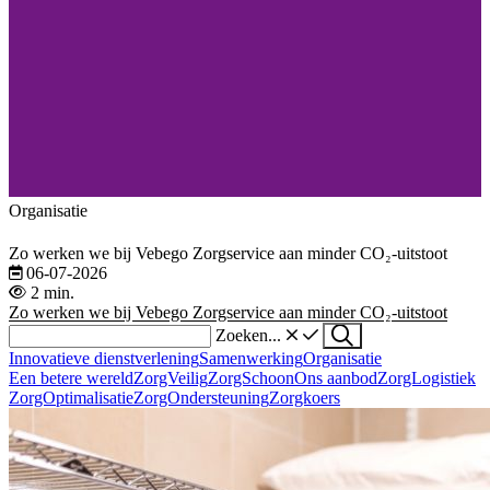
Organisatie
Zo werken we bij Vebego Zorgservice aan minder CO₂-uitstoot
06-07-2026
2 min.
Zo werken we bij Vebego Zorgservice aan minder CO₂-uitstoot
Zoeken...
Innovatieve dienstverlening
Samenwerking
Organisatie
Een betere wereld
ZorgVeilig
ZorgSchoon
Ons aanbod
ZorgLogistiek
ZorgOptimalisatie
ZorgOndersteuning
Zorgkoers