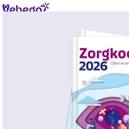
Ik wil contact
Menu
Sluiten
Oplossingen
/
Wat past bij mij?
Over ons
/
Verhalen uit de praktijk
/
Nieuws
Oplossingen
Terug
/
Oplossingen
/
Onze aanpak
/
ZorgSchoon
/
ZorgOndersteuning
/
ZorgLogistiek
/
ZorgVeilig
/
ZorgGastvrij
/
ZorgHandig
Over ons
Terug