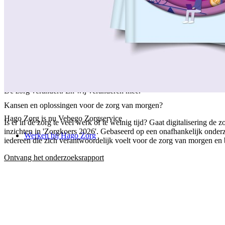
/
Over ons
/
Ons verhaal
/
Onze collega's
/
Onze aanpak
/
Onze verantwoordelijkheid
/
Keurmerken en certificeringen
/
Werken bij Vebego Zorgservice
/
Contactgegevens
De zorg verandert. En wij veranderen mee.
Kansen en oplossingen voor de zorg van morgen?
Hago Zorg is nu Vebego Zorgservice
Is er in de zorg te veel werk of te weinig tijd? Gaat digitalisering 
inzichten in 'Zorgkoers 2026'. Gebaseerd op een onafhankelijk onder
Werken bij Hago Zorg
iedereen die zich verantwoordelijk voelt voor de zorg van morgen en b
Ontvang het onderzoeksrapport