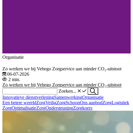
Organisatie
Zo werken we bij Vebego Zorgservice aan minder CO₂-uitstoot
06-07-2026
2 min.
Zo werken we bij Vebego Zorgservice aan minder CO₂-uitstoot
Zoeken...
Innovatieve dienstverlening
Samenwerking
Organisatie
Een betere wereld
ZorgVeilig
ZorgSchoon
Ons aanbod
ZorgLogistiek
ZorgOptimalisatie
ZorgOndersteuning
Zorgkoers