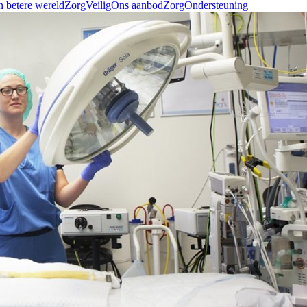
n betere wereld
ZorgVeilig
Ons aanbod
ZorgOndersteuning