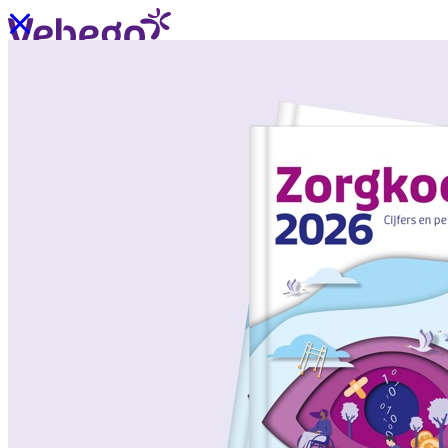
Ik wil contact
Menu
Sluiten
Oplossingen
/
Wat past bij mij?
Over ons
/
Verhalen uit de praktijk
/
Nieuws
Oplossingen
Terug
/
Oplossingen
/
Onze aanpak
/
ZorgSchoon
/
ZorgOndersteuning
/
ZorgLogistiek
/
ZorgVeilig
/
ZorgGastvrij
/
ZorgHandig
Over ons
Terug