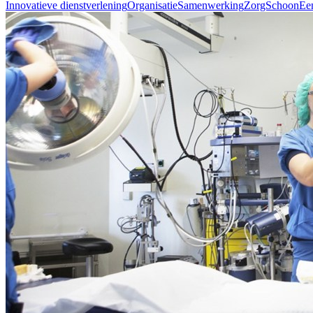
Innovatieve dienstverlening
Organisatie
Samenwerking
ZorgSchoon
Ee