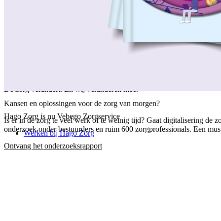
/
Over ons
/
Ons verhaal
/
Onze collega's
/
Onze aanpak
/
Onze verantwoordelijkheid
/
Keurmerken en certificeringen
/
Werken bij Vebego Zorgservice
/
Contactgegevens
De zorg verandert. En wij veranderen mee.
Kansen en oplossingen voor de zorg van morgen?
Hago Zorg is nu Vebego Zorgservice
Is er in de zorg te veel werk of te weinig tijd? Gaat digitalisering 
onderzoek onder bestuurders en ruim 600 zorgprofessionals. Een must-
Werken bij Hago Zorg
Ontvang het onderzoeksrapport