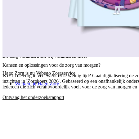
/
Over ons
/
Ons verhaal
/
Onze collega's
/
Onze aanpak
/
Onze verantwoordelijkheid
/
Keurmerken en certificeringen
/
Werken bij Vebego Zorgservice
/
Contactgegevens
De zorg verandert. En wij veranderen mee.
Kansen en oplossingen voor de zorg van morgen?
Hago Zorg is nu Vebego Zorgservice
Is er in de zorg te veel werk of te weinig tijd? Gaat digitalisering 
inzichten in 'Zorgkoers 2026'. Gebaseerd op een onafhankelijk onder
Werken bij Hago Zorg
iedereen die zich verantwoordelijk voelt voor de zorg van morgen en b
Ontvang het onderzoeksrapport