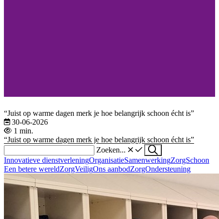
“Juist op warme dagen merk je hoe belangrijk schoon écht is”
30-06-2026
1 min.
“Juist op warme dagen merk je hoe belangrijk schoon écht is”
Zoeken...
Innovatieve dienstverlening
Organisatie
Samenwerking
ZorgSchoon
Een betere wereld
ZorgVeilig
Ons aanbod
ZorgOndersteuning