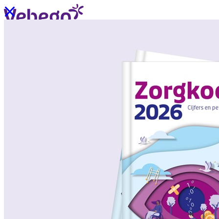
Ik wil contact
Menu
Sluiten
Oplossingen
/
Wat past bij mij?
Over ons
/
Verhalen uit de praktijk
/
Nieuws
Oplossingen
Terug
/
Oplossingen
/
Onze aanpak
/
ZorgSchoon
/
ZorgOndersteuning
/
ZorgLogistiek
/
ZorgVeilig
/
ZorgGastvrij
/
ZorgHandig
Over ons
Terug