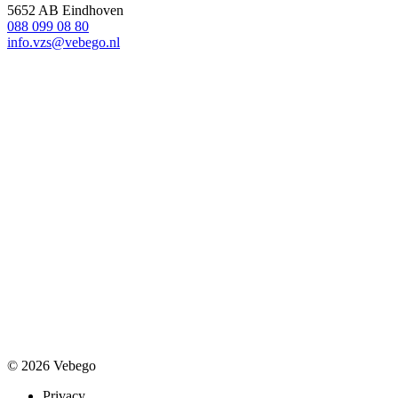
5652 AB Eindhoven
088 099 08 80
info.vzs@vebego.nl
© 2026 Vebego
Privacy