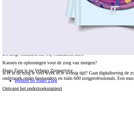
/
Over ons
/
Ons verhaal
/
Onze collega's
/
Onze aanpak
/
Onze verantwoordelijkheid
/
Keurmerken en certificeringen
/
Werken bij Vebego Zorgservice
/
Contactgegevens
De zorg verandert. En wij veranderen mee.
Kansen en oplossingen voor de zorg van morgen?
Hago Zorg is nu Vebego Zorgservice
Is er in de zorg te veel werk of te weinig tijd? Gaat digitalisering 
onderzoek onder bestuurders en ruim 600 zorgprofessionals. Een must-
Werken bij Hago Zorg
Ontvang het onderzoeksrapport