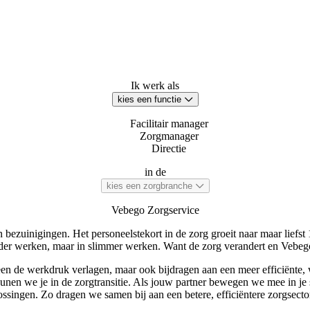
Ik werk als
kies een functie
Facilitair manager
Zorgmanager
Directie
in de
kies een zorgbranche
Vebego Zorgservice
en bezuinigingen. Het personeelstekort in de zorg groeit naar maar lief
arder werken, maar in slimmer werken. Want de zorg verandert en Vebe
lleen de werkdruk verlagen, maar ook bijdragen aan een meer efficiënte,
eunen we je in de zorgtransitie. Als jouw partner bewegen we mee in j
ssingen. Zo dragen we samen bij aan een betere, efficiëntere zorgsec