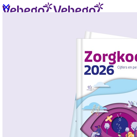
Ik wil contact
Menu
Sluiten
Oplossingen
/
Wat past bij mij?
Over ons
/
Verhalen uit de praktijk
/
Nieuws
Oplossingen
Terug
/
Oplossingen
/
Onze aanpak
/
ZorgSchoon
/
ZorgOndersteuning
/
ZorgLogistiek
/
ZorgVeilig
/
ZorgGastvrij
/
ZorgHandig
Over ons
Terug