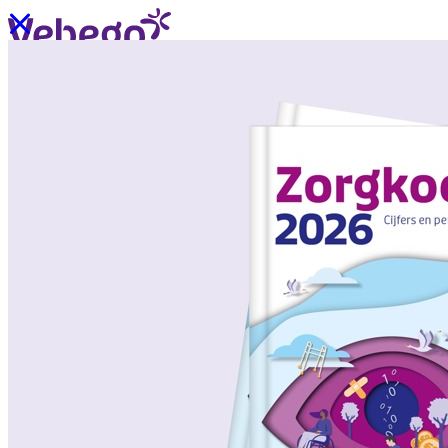
Ik wil contact
Menu
Sluiten
Oplossingen
/
Wat past bij mij?
Over ons
/
Verhalen uit de praktijk
/
Nieuws
Oplossingen
Terug
/
Oplossingen
/
Onze aanpak
/
ZorgSchoon
/
ZorgOndersteuning
/
ZorgLogistiek
/
ZorgVeilig
/
ZorgGastvrij
/
ZorgHandig
Over ons
Terug