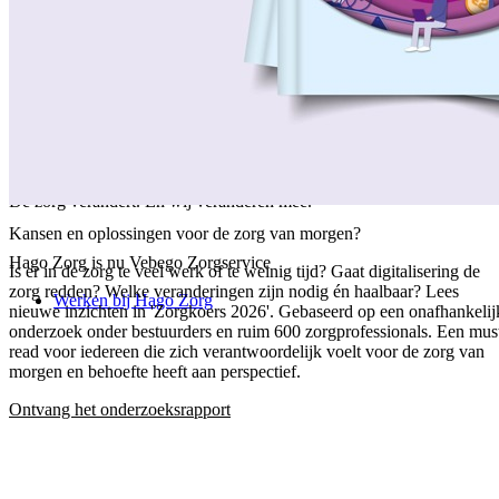
/
Over ons
/
Ons verhaal
/
Onze collega's
/
Onze aanpak
/
Onze verantwoordelijkheid
/
Keurmerken en certificeringen
/
Werken bij Vebego Zorgservice
/
Contactgegevens
De zorg verandert. En wij veranderen mee.
Kansen en oplossingen voor de zorg van morgen?
Hago Zorg is nu Vebego Zorgservice
Is er in de zorg te veel werk of te weinig tijd? Gaat digitalisering de
zorg redden? Welke veranderingen zijn nodig én haalbaar? Lees
Werken bij Hago Zorg
nieuwe inzichten in 'Zorgkoers 2026'. Gebaseerd op een onafhankelij
onderzoek onder bestuurders en ruim 600 zorgprofessionals. Een mus
read voor iedereen die zich verantwoordelijk voelt voor de zorg van
morgen en behoefte heeft aan perspectief.
Ontvang het onderzoeksrapport