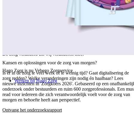
/
Over ons
/
Ons verhaal
/
Onze collega's
/
Onze aanpak
/
Onze verantwoordelijkheid
/
Keurmerken en certificeringen
/
Werken bij Vebego Zorgservice
/
Contactgegevens
De zorg verandert. En wij veranderen mee.
Kansen en oplossingen voor de zorg van morgen?
Hago Zorg is nu Vebego Zorgservice
Is er in de zorg te veel werk of te weinig tijd? Gaat digitalisering de
zorg redden? Welke veranderingen zijn nodig én haalbaar? Lees
Werken bij Hago Zorg
nieuwe inzichten in 'Zorgkoers 2026'. Gebaseerd op een onafhankelij
onderzoek onder bestuurders en ruim 600 zorgprofessionals. Een mus
read voor iedereen die zich verantwoordelijk voelt voor de zorg van
morgen en behoefte heeft aan perspectief.
Ontvang het onderzoeksrapport