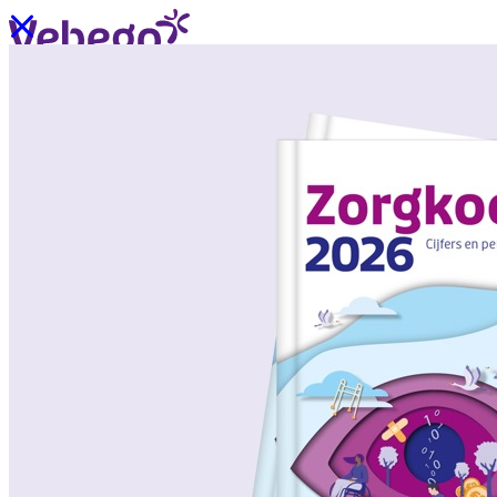
Ik wil contact
Menu
Sluiten
Oplossingen
/
Wat past bij mij?
Over ons
/
Verhalen uit de praktijk
/
Nieuws
Oplossingen
Terug
/
Oplossingen
/
Onze aanpak
/
ZorgSchoon
/
ZorgOndersteuning
/
ZorgLogistiek
/
ZorgVeilig
/
ZorgGastvrij
/
ZorgHandig
Over ons
Terug