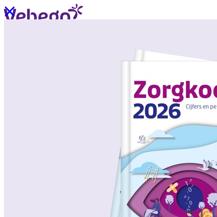
Ik wil contact
Menu
Sluiten
Oplossingen
/
Wat past bij mij?
Over ons
/
Verhalen uit de praktijk
/
Nieuws
Oplossingen
Terug
/
Oplossingen
/
Onze aanpak
/
ZorgSchoon
/
ZorgOndersteuning
/
ZorgLogistiek
/
ZorgVeilig
/
ZorgGastvrij
/
ZorgHandig
Over ons
Terug