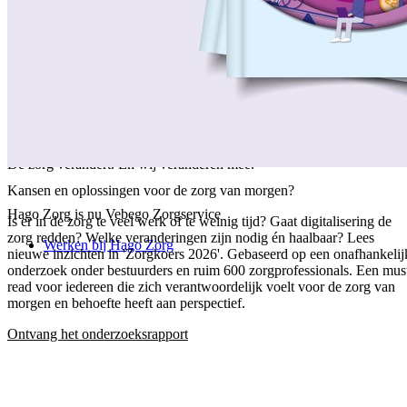
/
Over ons
/
Ons verhaal
/
Onze collega's
/
Onze aanpak
/
Onze verantwoordelijkheid
/
Keurmerken en certificeringen
/
Werken bij Vebego Zorgservice
/
Contactgegevens
De zorg verandert. En wij veranderen mee.
Kansen en oplossingen voor de zorg van morgen?
Hago Zorg is nu Vebego Zorgservice
Is er in de zorg te veel werk of te weinig tijd? Gaat digitalisering de
zorg redden? Welke veranderingen zijn nodig én haalbaar? Lees
Werken bij Hago Zorg
nieuwe inzichten in 'Zorgkoers 2026'. Gebaseerd op een onafhankelij
onderzoek onder bestuurders en ruim 600 zorgprofessionals. Een mus
read voor iedereen die zich verantwoordelijk voelt voor de zorg van
morgen en behoefte heeft aan perspectief.
Ontvang het onderzoeksrapport