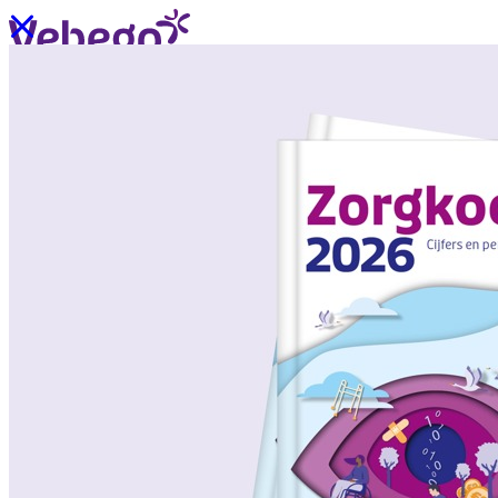
Ik wil contact
Menu
Sluiten
Oplossingen
/
Wat past bij mij?
Over ons
/
Verhalen uit de praktijk
/
Nieuws
Oplossingen
Terug
/
Oplossingen
/
Onze aanpak
/
ZorgSchoon
/
ZorgOndersteuning
/
ZorgLogistiek
/
ZorgVeilig
/
ZorgGastvrij
/
ZorgHandig
Over ons
Terug