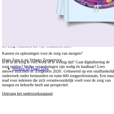
/
Over ons
/
Ons verhaal
/
Onze collega's
/
Onze aanpak
/
Onze verantwoordelijkheid
/
Keurmerken en certificeringen
/
Werken bij Vebego Zorgservice
/
Contactgegevens
De zorg verandert. En wij veranderen mee.
Kansen en oplossingen voor de zorg van morgen?
Hago Zorg is nu Vebego Zorgservice
Is er in de zorg te veel werk of te weinig tijd? Gaat digitalisering de
zorg redden? Welke veranderingen zijn nodig én haalbaar? Lees
Werken bij Hago Zorg
nieuwe inzichten in 'Zorgkoers 2026'. Gebaseerd op een onafhankelij
onderzoek onder bestuurders en ruim 600 zorgprofessionals. Een mus
read voor iedereen die zich verantwoordelijk voelt voor de zorg van
morgen en behoefte heeft aan perspectief.
Ontvang het onderzoeksrapport