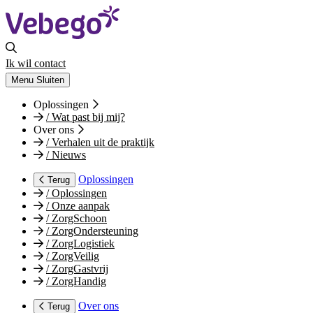
Ik wil contact
Menu
Sluiten
Oplossingen
/
Wat past bij mij?
Over ons
/
Verhalen uit de praktijk
/
Nieuws
Oplossingen
Terug
/
Oplossingen
/
Onze aanpak
/
ZorgSchoon
/
ZorgOndersteuning
/
ZorgLogistiek
/
ZorgVeilig
/
ZorgGastvrij
/
ZorgHandig
Over ons
Terug