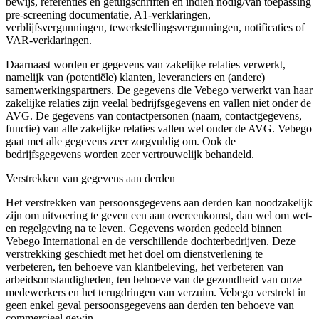
bewijs, referenties en getuigschriften en indien nodig/van toepassing
pre-screening documentatie, A1-verklaringen,
verblijfsvergunningen, tewerkstellingsvergunningen, notificaties of
VAR-verklaringen.
Daarnaast worden er gegevens van zakelijke relaties verwerkt,
namelijk van (potentiële) klanten, leveranciers en (andere)
samenwerkingspartners. De gegevens die Vebego verwerkt van haar
zakelijke relaties zijn veelal bedrijfsgegevens en vallen niet onder de
AVG. De gegevens van contactpersonen (naam, contactgegevens,
functie) van alle zakelijke relaties vallen wel onder de AVG. Vebego
gaat met alle gegevens zeer zorgvuldig om. Ook de
bedrijfsgegevens worden zeer vertrouwelijk behandeld.
Verstrekken van gegevens aan derden
Het verstrekken van persoonsgegevens aan derden kan noodzakelijk
zijn om uitvoering te geven een aan overeenkomst, dan wel om wet-
en regelgeving na te leven. Gegevens worden gedeeld binnen
Vebego International en de verschillende dochterbedrijven. Deze
verstrekking geschiedt met het doel om dienstverlening te
verbeteren, ten behoeve van klantbeleving, het verbeteren van
arbeidsomstandigheden, ten behoeve van de gezondheid van onze
medewerkers en het terugdringen van verzuim. Vebego verstrekt in
geen enkel geval persoonsgegevens aan derden ten behoeve van
commercieel gewin.