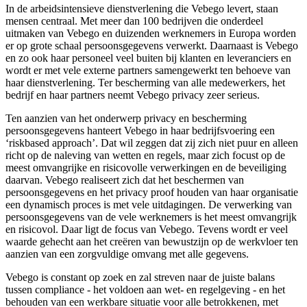
In de arbeidsintensieve dienstverlening die Vebego levert, staan
mensen centraal. Met meer dan 100 bedrijven die onderdeel
uitmaken van Vebego en duizenden werknemers in Europa worden
er op grote schaal persoonsgegevens verwerkt. Daarnaast is Vebego
en zo ook haar personeel veel buiten bij klanten en leveranciers en
wordt er met vele externe partners samengewerkt ten behoeve van
haar dienstverlening. Ter bescherming van alle medewerkers, het
bedrijf en haar partners neemt Vebego privacy zeer serieus.
Ten aanzien van het onderwerp privacy en bescherming
persoonsgegevens hanteert Vebego in haar bedrijfsvoering een
‘riskbased approach’. Dat wil zeggen dat zij zich niet puur en alleen
richt op de naleving van wetten en regels, maar zich focust op de
meest omvangrijke en risicovolle verwerkingen en de beveiliging
daarvan. Vebego realiseert zich dat het beschermen van
persoonsgegevens en het privacy proof houden van haar organisatie
een dynamisch proces is met vele uitdagingen. De verwerking van
persoonsgegevens van de vele werknemers is het meest omvangrijk
en risicovol. Daar ligt de focus van Vebego. Tevens wordt er veel
waarde gehecht aan het creëren van bewustzijn op de werkvloer ten
aanzien van een zorgvuldige omvang met alle gegevens.
Vebego is constant op zoek en zal streven naar de juiste balans
tussen compliance - het voldoen aan wet- en regelgeving - en het
behouden van een werkbare situatie voor alle betrokkenen, met