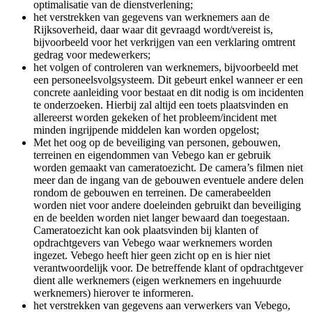
optimalisatie van de dienstverlening;
het verstrekken van gegevens van werknemers aan de
Rijksoverheid, daar waar dit gevraagd wordt/vereist is,
bijvoorbeeld voor het verkrijgen van een verklaring omtrent
gedrag voor medewerkers;
het volgen of controleren van werknemers, bijvoorbeeld met
een personeelsvolgsysteem. Dit gebeurt enkel wanneer er een
concrete aanleiding voor bestaat en dit nodig is om incidenten
te onderzoeken. Hierbij zal altijd een toets plaatsvinden en
allereerst worden gekeken of het probleem/incident met
minden ingrijpende middelen kan worden opgelost;
Met het oog op de beveiliging van personen, gebouwen,
terreinen en eigendommen van Vebego kan er gebruik
worden gemaakt van cameratoezicht. De camera’s filmen niet
meer dan de ingang van de gebouwen eventuele andere delen
rondom de gebouwen en terreinen. De camerabeelden
worden niet voor andere doeleinden gebruikt dan beveiliging
en de beelden worden niet langer bewaard dan toegestaan.
Cameratoezicht kan ook plaatsvinden bij klanten of
opdrachtgevers van Vebego waar werknemers worden
ingezet. Vebego heeft hier geen zicht op en is hier niet
verantwoordelijk voor. De betreffende klant of opdrachtgever
dient alle werknemers (eigen werknemers en ingehuurde
werknemers) hierover te informeren.
het verstrekken van gegevens aan verwerkers van Vebego,