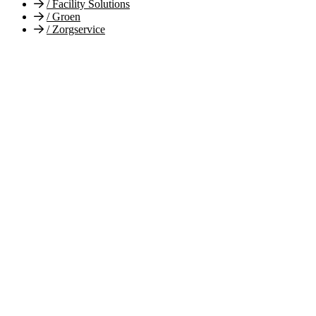
/
Facility Solutions
/
Groen
/
Zorgservice