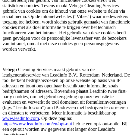
dochterbedrijven gebruik van functionele cookies en/of web
statistieken cookies. Tevens maakt Vebego Cleaning Services
gebruik van cookies om de inhoud van onze website te delen via
social media. Op de intranetwebsites (“Vibes") waar medewerkers
toegang toe hebben, wordt slechts gebruik gemaakt van functionele
cookies met als doel informatie te krijgen over het technisch
functioneren van het intranet. Het gebruik van deze cookies heeft
geen gevolgen voor de persoonlijke levenssfeer van de bezoekers
van intranet, omdat met deze cookies geen persoonsgegevens
worden verwerkt.
Vebego Cleaning Services maakt gebruik van de
leadgeneratieservice van Leadinfo B.V., Rotterdam, Nederland. De
tool herkent bedrijfsbezoeken op onze website op basis van IP-
adressen en toont ons openbaar beschikbare informatie, zoals
bedrijfsnamen of adressen. Bovendien plaatst Leadinfo twee first-
party cookies, om het gebruikersgedrag op onze website te
evalueren en verwerkt de tool domeinen uit formulierinvoeringen
(bijv. "Leadinfo.com") om IP-adressen met bedrijven te correleren
en diensten te verbeteren. Meer informatie is beschikbaar op
www.leadinfo.com
. Op deze pagina:
https://www.leadinfo.com/en/opt-out
heb je een opt- out-optie. Bij
een opt-out worden uw gegevens niet langer door Leadinfo
geregistreerd.