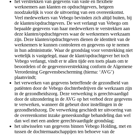
het verstrekken van gegevens van vaste en flexibele
werknemers aan klanten en opdrachtgevers, hetgeen
noodzakelijk is voor de uitvoering van een overeenkomst.
Veel medewerkers van Vebego bevinden zich altijd buiten, bij
de klanten/opdrachtgevers. De wet verlangt van Vebego om
bepaalde gegevens van haar medewerkers te verstrekken aan
deze klanten/opdrachtgevers waar de werknemers werkzaam
zijn. Deze klanten/opdrachtgevers dienen de identiteit van de
werknemers te kunnen controleren en gegevens op te nemen
in hun administratie. Waar de grondslag voor verstrekking niet
wettelijk is vastgelegd, maar de klant/opdrachtgever het toch
Vebego verlangt, vindt er te allen tijde een toets plaats om te
beoordelen of de gegevensverstrekking conform de Algemene
Verordening Gegevensbescherming (hierna: ‘AVG’)
plaatsvindt;
het verwerken van gegevens betreffende de gezondheid van
patiënten door de Vebego dochterbedrijven die werkzaam zijn
in de gezondheidszorg. Deze verwerking is gerechtvaardigd
door de uitzondering in de AVG op het verbod deze gegevens
te verwerken, wanneer dit gebeurt door instellingen in de
gezondheidszorg. De verwerking geschiedt ter uitvoering van
de overeenkomst inzake geneeskundige behandeling dan wel
dan wel met een andere gerechtvaardigde grondslag;
het uitwisselen van gegevens binnen Vebego Holding, met en
tussen de dochtermaatschappijen ten behoeve van de