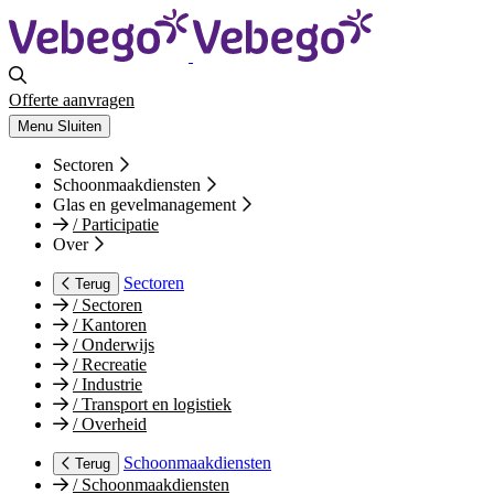
Offerte aanvragen
Menu
Sluiten
Sectoren
Schoonmaakdiensten
Glas en gevelmanagement
/
Participatie
Over
Sectoren
Terug
/
Sectoren
/
Kantoren
/
Onderwijs
/
Recreatie
/
Industrie
/
Transport en logistiek
/
Overheid
Schoonmaakdiensten
Terug
/
Schoonmaakdiensten