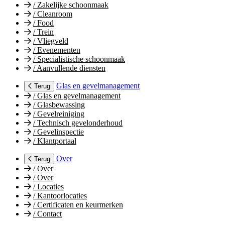
/
Zakelijke schoonmaak
/
Cleanroom
/
Food
/
Trein
/
Vliegveld
/
Evenementen
/
Specialistische schoonmaak
/
Aanvullende diensten
Glas en gevelmanagement
Terug
/
Glas en gevelmanagement
/
Glasbewassing
/
Gevelreiniging
/
Technisch gevelonderhoud
/
Gevelinspectie
/
Klantportaal
Over
Terug
/
Over
/
Over
/
Locaties
/
Kantoorlocaties
/
Certificaten en keurmerken
/
Contact