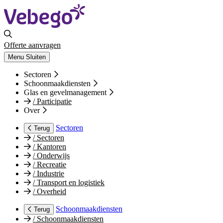
Offerte aanvragen
Menu
Sluiten
Sectoren
Schoonmaakdiensten
Glas en gevelmanagement
/
Participatie
Over
Sectoren
Terug
/
Sectoren
/
Kantoren
/
Onderwijs
/
Recreatie
/
Industrie
/
Transport en logistiek
/
Overheid
Schoonmaakdiensten
Terug
/
Schoonmaakdiensten