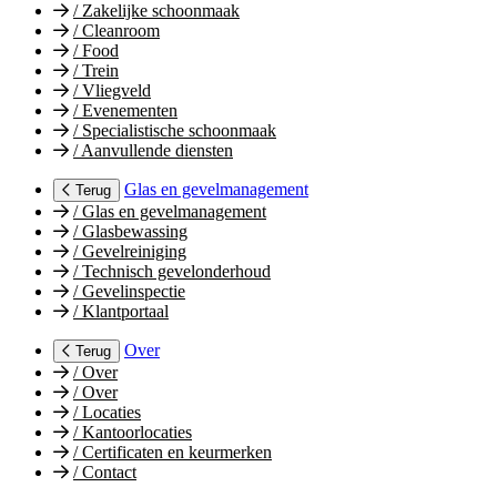
/
Zakelijke schoonmaak
/
Cleanroom
/
Food
/
Trein
/
Vliegveld
/
Evenementen
/
Specialistische schoonmaak
/
Aanvullende diensten
Glas en gevelmanagement
Terug
/
Glas en gevelmanagement
/
Glasbewassing
/
Gevelreiniging
/
Technisch gevelonderhoud
/
Gevelinspectie
/
Klantportaal
Over
Terug
/
Over
/
Over
/
Locaties
/
Kantoorlocaties
/
Certificaten en keurmerken
/
Contact