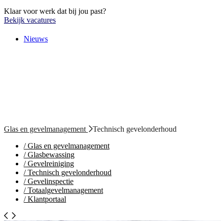
Klaar voor werk dat bij jou past?
Bekijk vacatures
Nieuws
Glas en gevelmanagement
Technisch gevelonderhoud
/
Glas en gevelmanagement
/
Glasbewassing
/
Gevelreiniging
/
Technisch gevelonderhoud
/
Gevelinspectie
/
Totaalgevelmanagement
/
Klantportaal