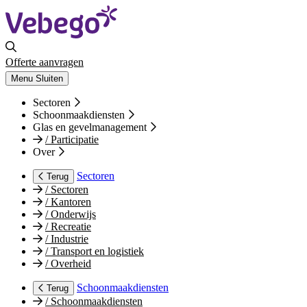
Offerte aanvragen
Menu
Sluiten
Sectoren
Schoonmaakdiensten
Glas en gevelmanagement
/
Participatie
Over
Sectoren
Terug
/
Sectoren
/
Kantoren
/
Onderwijs
/
Recreatie
/
Industrie
/
Transport en logistiek
/
Overheid
Schoonmaakdiensten
Terug
/
Schoonmaakdiensten