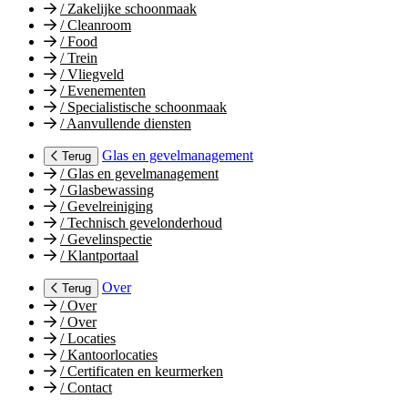
/
Zakelijke schoonmaak
/
Cleanroom
/
Food
/
Trein
/
Vliegveld
/
Evenementen
/
Specialistische schoonmaak
/
Aanvullende diensten
Glas en gevelmanagement
Terug
/
Glas en gevelmanagement
/
Glasbewassing
/
Gevelreiniging
/
Technisch gevelonderhoud
/
Gevelinspectie
/
Klantportaal
Over
Terug
/
Over
/
Over
/
Locaties
/
Kantoorlocaties
/
Certificaten en keurmerken
/
Contact