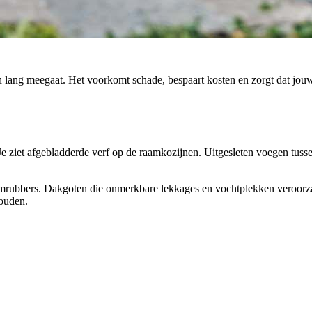
n lang meegaat. Het voorkomt schade, bespaart kosten en zorgt dat jou
Je ziet afgebladderde verf op de raamkozijnen. Uitgesleten voegen tuss
rubbers. Dakgoten die onmerkbare lekkages en vochtplekken veroorza
houden.