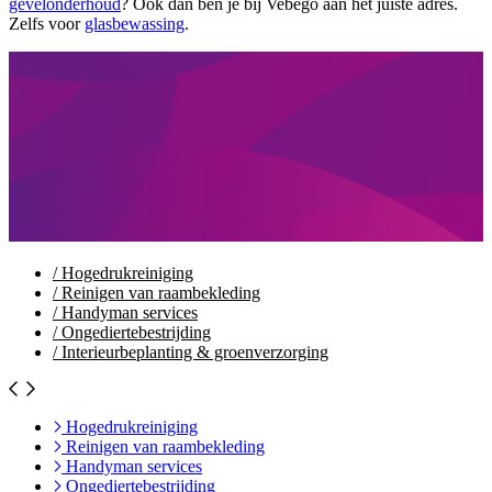
gevelonderhoud
? Ook dan ben je bij Vebego aan het juiste adres.
Zelfs voor
glasbewassing
.
/
Hogedrukreiniging
/
Reinigen van raambekleding
/
Handyman services
/
Ongediertebestrijding
/
Interieurbeplanting & groenverzorging
Hogedrukreiniging
Reinigen van raambekleding
Handyman services
Ongediertebestrijding