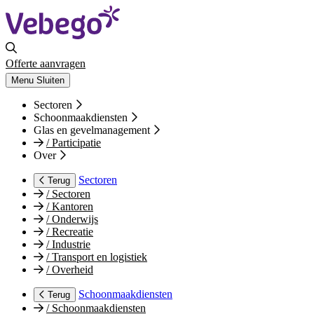
Offerte aanvragen
Menu
Sluiten
Sectoren
Schoonmaakdiensten
Glas en gevelmanagement
/
Participatie
Over
Sectoren
Terug
/
Sectoren
/
Kantoren
/
Onderwijs
/
Recreatie
/
Industrie
/
Transport en logistiek
/
Overheid
Schoonmaakdiensten
Terug
/
Schoonmaakdiensten