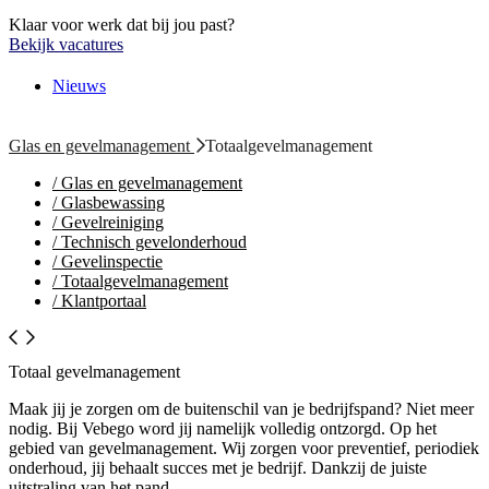
Klaar voor werk dat bij jou past?
Bekijk vacatures
Nieuws
Glas en gevelmanagement
Totaalgevelmanagement
/
Glas en gevelmanagement
/
Glasbewassing
/
Gevelreiniging
/
Technisch gevelonderhoud
/
Gevelinspectie
/
Totaalgevelmanagement
/
Klantportaal
Totaal gevelmanagement
Maak jij je zorgen om de buitenschil van je bedrijfspand? Niet meer
nodig. Bij Vebego word jij namelijk volledig ontzorgd. Op het
gebied van gevelmanagement. Wij zorgen voor preventief, periodiek
onderhoud, jij behaalt succes met je bedrijf. Dankzij de juiste
uitstraling van het pand.