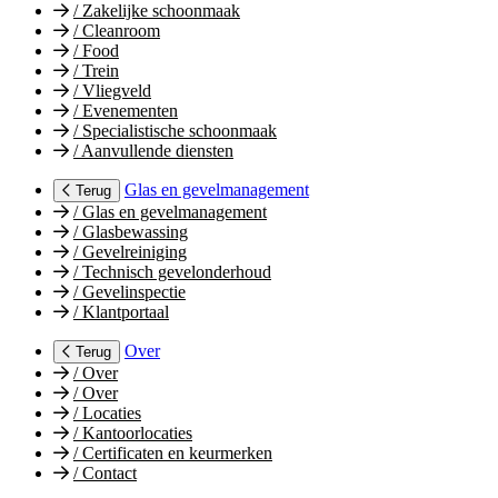
/
Zakelijke schoonmaak
/
Cleanroom
/
Food
/
Trein
/
Vliegveld
/
Evenementen
/
Specialistische schoonmaak
/
Aanvullende diensten
Glas en gevelmanagement
Terug
/
Glas en gevelmanagement
/
Glasbewassing
/
Gevelreiniging
/
Technisch gevelonderhoud
/
Gevelinspectie
/
Klantportaal
Over
Terug
/
Over
/
Over
/
Locaties
/
Kantoorlocaties
/
Certificaten en keurmerken
/
Contact