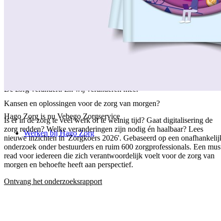
/
Over ons
/
Ons verhaal
/
Onze collega's
/
Onze aanpak
/
Onze verantwoordelijkheid
/
Keurmerken en certificeringen
/
Werken bij Vebego Zorgservice
/
Contactgegevens
De zorg verandert. En wij veranderen mee.
Kansen en oplossingen voor de zorg van morgen?
Hago Zorg is nu Vebego Zorgservice
Is er in de zorg te veel werk of te weinig tijd? Gaat digitalisering de
zorg redden? Welke veranderingen zijn nodig én haalbaar? Lees
Werken bij Hago Zorg
nieuwe inzichten in 'Zorgkoers 2026'. Gebaseerd op een onafhankelij
onderzoek onder bestuurders en ruim 600 zorgprofessionals. Een mus
read voor iedereen die zich verantwoordelijk voelt voor de zorg van
morgen en behoefte heeft aan perspectief.
Ontvang het onderzoeksrapport