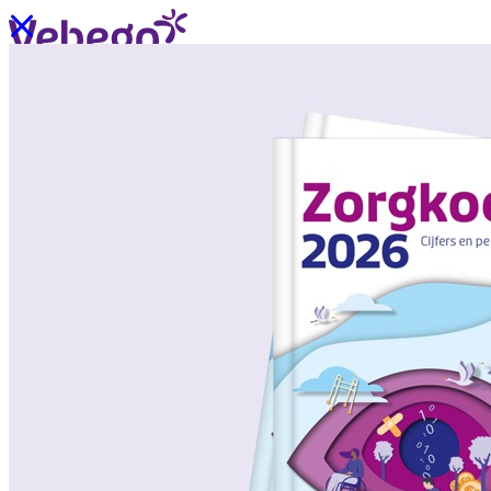
Ik wil contact
Menu
Sluiten
Oplossingen
/
Wat past bij mij?
Over ons
/
Verhalen uit de praktijk
/
Nieuws
Oplossingen
Terug
/
Oplossingen
/
Onze aanpak
/
ZorgSchoon
/
ZorgOndersteuning
/
ZorgLogistiek
/
ZorgVeilig
/
ZorgGastvrij
/
ZorgHandig
Over ons
Terug