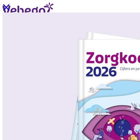
Ik wil contact
Menu
Sluiten
Oplossingen
/
Wat past bij mij?
Over ons
/
Verhalen uit de praktijk
/
Nieuws
Oplossingen
Terug
/
Oplossingen
/
Onze aanpak
/
ZorgSchoon
/
ZorgOndersteuning
/
ZorgLogistiek
/
ZorgVeilig
/
ZorgGastvrij
/
ZorgHandig
Over ons
Terug