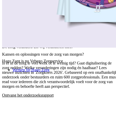
/
Over ons
/
Ons verhaal
/
Onze collega's
/
Onze aanpak
/
Onze verantwoordelijkheid
/
Keurmerken en certificeringen
/
Werken bij Vebego Zorgservice
/
Contactgegevens
De zorg verandert. En wij veranderen mee.
Kansen en oplossingen voor de zorg van morgen?
Hago Zorg is nu Vebego Zorgservice
Is er in de zorg te veel werk of te weinig tijd? Gaat digitalisering de
zorg redden? Welke veranderingen zijn nodig én haalbaar? Lees
Werken bij Hago Zorg
nieuwe inzichten in 'Zorgkoers 2026'. Gebaseerd op een onafhankelij
onderzoek onder bestuurders en ruim 600 zorgprofessionals. Een mus
read voor iedereen die zich verantwoordelijk voelt voor de zorg van
morgen en behoefte heeft aan perspectief.
Ontvang het onderzoeksrapport