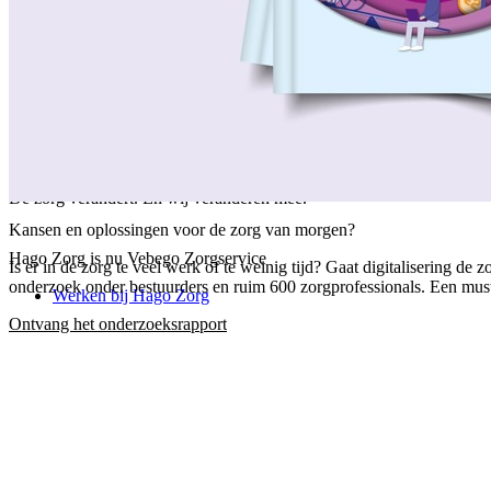
/
Over ons
/
Ons verhaal
/
Onze collega's
/
Onze aanpak
/
Onze verantwoordelijkheid
/
Keurmerken en certificeringen
/
Werken bij Vebego Zorgservice
/
Contactgegevens
De zorg verandert. En wij veranderen mee.
Kansen en oplossingen voor de zorg van morgen?
Hago Zorg is nu Vebego Zorgservice
Is er in de zorg te veel werk of te weinig tijd? Gaat digitalisering 
onderzoek onder bestuurders en ruim 600 zorgprofessionals. Een must-
Werken bij Hago Zorg
Ontvang het onderzoeksrapport