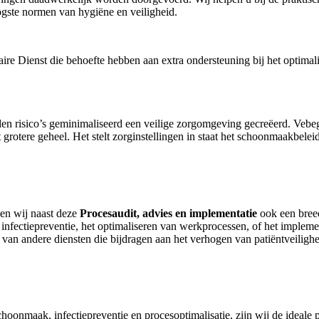
oogste normen van hygiëne en veiligheid.
taire Dienst die behoefte hebben aan extra ondersteuning bij het optima
n risico’s geminimaliseerd een veilige zorgomgeving gecreëerd. Vebeg
rotere geheel. Het stelt zorginstellingen in staat het schoonmaakbeleid 
den wij naast deze
Procesaudit, advies en implementatie
ook een breed
n infectiepreventie, het optimaliseren van werkprocessen, of het imple
van andere diensten die bijdragen aan het verhogen van patiëntveilighe
choonmaak, infectiepreventie en procesoptimalisatie, zijn wij de ideale