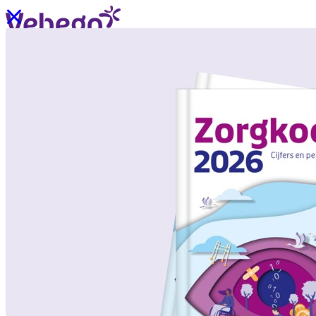
Ik wil contact
Menu
Sluiten
Oplossingen
/
Wat past bij mij?
Over ons
/
Verhalen uit de praktijk
/
Nieuws
Oplossingen
Terug
/
Oplossingen
/
Onze aanpak
/
ZorgSchoon
/
ZorgOndersteuning
/
ZorgLogistiek
/
ZorgVeilig
/
ZorgGastvrij
/
ZorgHandig
Over ons
Terug