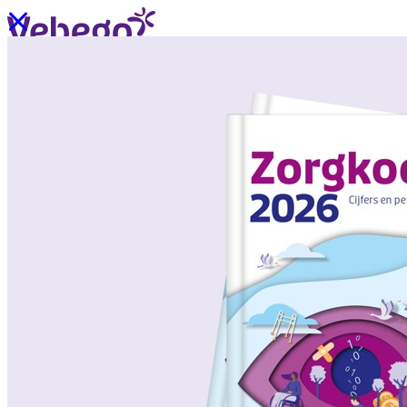
Ik wil contact
Menu
Sluiten
Oplossingen
/
Wat past bij mij?
Over ons
/
Verhalen uit de praktijk
/
Nieuws
Oplossingen
Terug
/
Oplossingen
/
Onze aanpak
/
ZorgSchoon
/
ZorgOndersteuning
/
ZorgLogistiek
/
ZorgVeilig
/
ZorgGastvrij
/
ZorgHandig
Over ons
Terug