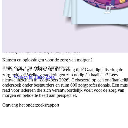
/
Over ons
/
Ons verhaal
/
Onze collega's
/
Onze aanpak
/
Onze verantwoordelijkheid
/
Keurmerken en certificeringen
/
Werken bij Vebego Zorgservice
/
Contactgegevens
De zorg verandert. En wij veranderen mee.
Kansen en oplossingen voor de zorg van morgen?
Hago Zorg is nu Vebego Zorgservice
Is er in de zorg te veel werk of te weinig tijd? Gaat digitalisering de
zorg redden? Welke veranderingen zijn nodig én haalbaar? Lees
Werken bij Hago Zorg
nieuwe inzichten in 'Zorgkoers 2026'. Gebaseerd op een onafhankelij
onderzoek onder bestuurders en ruim 600 zorgprofessionals. Een mus
read voor iedereen die zich verantwoordelijk voelt voor de zorg van
morgen en behoefte heeft aan perspectief.
Ontvang het onderzoeksrapport