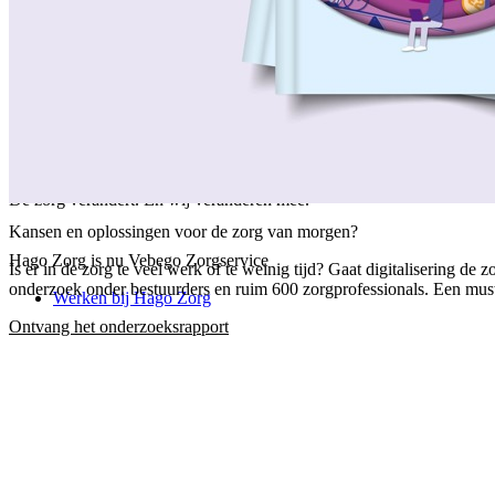
/
Over ons
/
Ons verhaal
/
Onze collega's
/
Onze aanpak
/
Onze verantwoordelijkheid
/
Keurmerken en certificeringen
/
Werken bij Vebego Zorgservice
/
Contactgegevens
De zorg verandert. En wij veranderen mee.
Kansen en oplossingen voor de zorg van morgen?
Hago Zorg is nu Vebego Zorgservice
Is er in de zorg te veel werk of te weinig tijd? Gaat digitalisering 
onderzoek onder bestuurders en ruim 600 zorgprofessionals. Een must-
Werken bij Hago Zorg
Ontvang het onderzoeksrapport