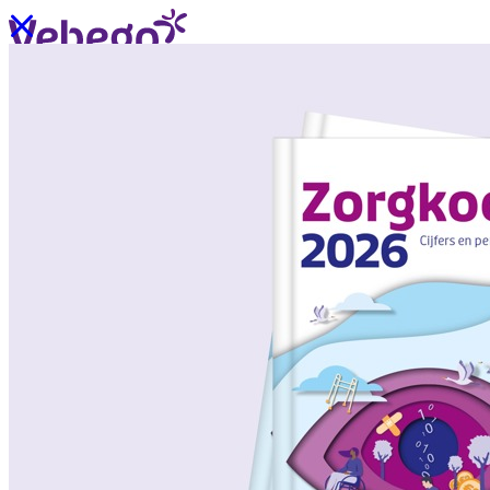
Ik wil contact
Menu
Sluiten
Oplossingen
/
Wat past bij mij?
Over ons
/
Verhalen uit de praktijk
/
Nieuws
Oplossingen
Terug
/
Oplossingen
/
Onze aanpak
/
ZorgSchoon
/
ZorgOndersteuning
/
ZorgLogistiek
/
ZorgVeilig
/
ZorgGastvrij
/
ZorgHandig
Over ons
Terug