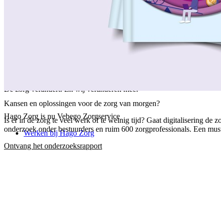
/
Over ons
/
Ons verhaal
/
Onze collega's
/
Onze aanpak
/
Onze verantwoordelijkheid
/
Keurmerken en certificeringen
/
Werken bij Vebego Zorgservice
/
Contactgegevens
De zorg verandert. En wij veranderen mee.
Kansen en oplossingen voor de zorg van morgen?
Hago Zorg is nu Vebego Zorgservice
Is er in de zorg te veel werk of te weinig tijd? Gaat digitalisering 
onderzoek onder bestuurders en ruim 600 zorgprofessionals. Een must-
Werken bij Hago Zorg
Ontvang het onderzoeksrapport