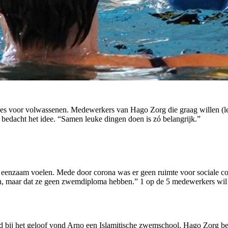
les voor volwassenen. Medewerkers van Hago Zorg die graag willen (l
edacht het idee. “Samen leuke dingen doen is zó belangrijk.”
ch eenzaam voelen. Mede door corona was er geen ruimte voor sociale c
n, maar dat ze geen zwemdiploma hebben.” 1 op de 5 medewerkers wil d
bij het geloof vond Arno een Islamitische zwemschool. Hago Zorg betaa