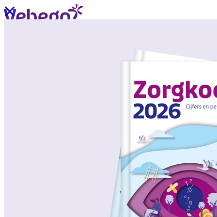
Ik wil contact
Menu
Sluiten
Oplossingen
/
Wat past bij mij?
Over ons
/
Verhalen uit de praktijk
/
Nieuws
Oplossingen
Terug
/
Oplossingen
/
Onze aanpak
/
ZorgSchoon
/
ZorgOndersteuning
/
ZorgLogistiek
/
ZorgVeilig
/
ZorgGastvrij
/
ZorgHandig
Over ons
Terug