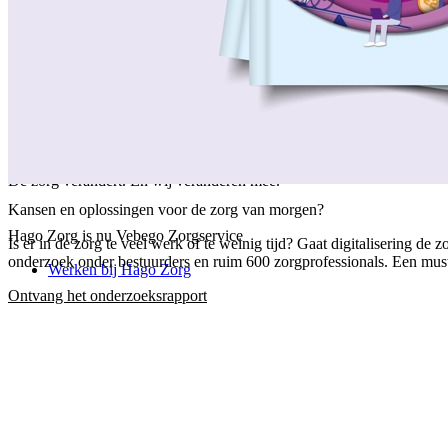
/
Over ons
/
Ons verhaal
/
Onze collega's
/
Onze aanpak
/
Onze verantwoordelijkheid
/
Keurmerken en certificeringen
/
Werken bij Vebego Zorgservice
/
Contactgegevens
De zorg verandert. En wij veranderen mee.
Kansen en oplossingen voor de zorg van morgen?
Hago Zorg is nu Vebego Zorgservice
Is er in de zorg te veel werk of te weinig tijd? Gaat digitalisering 
onderzoek onder bestuurders en ruim 600 zorgprofessionals. Een must-
Werken bij Hago Zorg
Ontvang het onderzoeksrapport