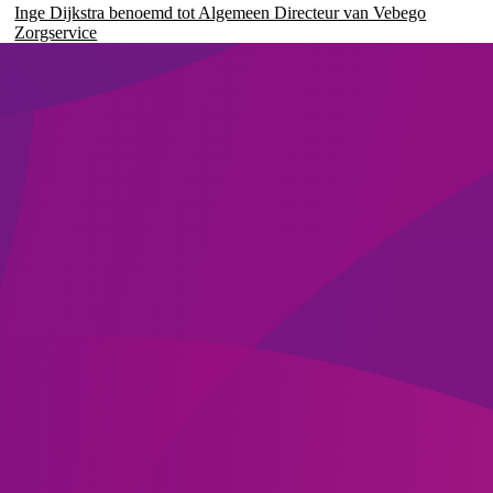
Inge Dijkstra benoemd tot Algemeen Directeur van Vebego
Zorgservice