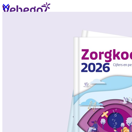
Ik wil contact
Menu
Sluiten
Oplossingen
/
Wat past bij mij?
Over ons
/
Verhalen uit de praktijk
/
Nieuws
Oplossingen
Terug
/
Oplossingen
/
Onze aanpak
/
ZorgSchoon
/
ZorgOndersteuning
/
ZorgLogistiek
/
ZorgVeilig
/
ZorgGastvrij
/
ZorgHandig
Over ons
Terug