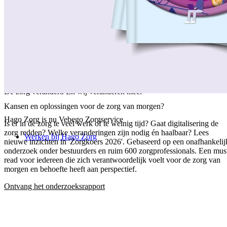
/
Over ons
/
Ons verhaal
/
Onze collega's
/
Onze aanpak
/
Onze verantwoordelijkheid
/
Keurmerken en certificeringen
/
Werken bij Vebego Zorgservice
/
Contactgegevens
De zorg verandert. En wij veranderen mee.
Kansen en oplossingen voor de zorg van morgen?
Hago Zorg is nu Vebego Zorgservice
Is er in de zorg te veel werk of te weinig tijd? Gaat digitalisering de
zorg redden? Welke veranderingen zijn nodig én haalbaar? Lees
Werken bij Hago Zorg
nieuwe inzichten in 'Zorgkoers 2026'. Gebaseerd op een onafhankelij
onderzoek onder bestuurders en ruim 600 zorgprofessionals. Een mus
read voor iedereen die zich verantwoordelijk voelt voor de zorg van
morgen en behoefte heeft aan perspectief.
Ontvang het onderzoeksrapport