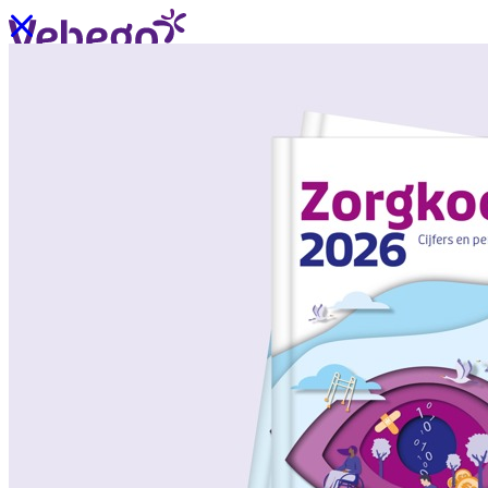
Ik wil contact
Menu
Sluiten
Oplossingen
/
Wat past bij mij?
Over ons
/
Verhalen uit de praktijk
/
Nieuws
Oplossingen
Terug
/
Oplossingen
/
Onze aanpak
/
ZorgSchoon
/
ZorgOndersteuning
/
ZorgLogistiek
/
ZorgVeilig
/
ZorgGastvrij
/
ZorgHandig
Over ons
Terug