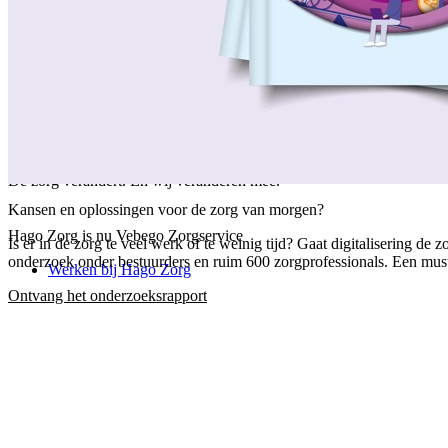
/
Over ons
/
Ons verhaal
/
Onze collega's
/
Onze aanpak
/
Onze verantwoordelijkheid
/
Keurmerken en certificeringen
/
Werken bij Vebego Zorgservice
/
Contactgegevens
De zorg verandert. En wij veranderen mee.
Kansen en oplossingen voor de zorg van morgen?
Hago Zorg is nu Vebego Zorgservice
Is er in de zorg te veel werk of te weinig tijd? Gaat digitalisering 
onderzoek onder bestuurders en ruim 600 zorgprofessionals. Een must-
Werken bij Hago Zorg
Ontvang het onderzoeksrapport