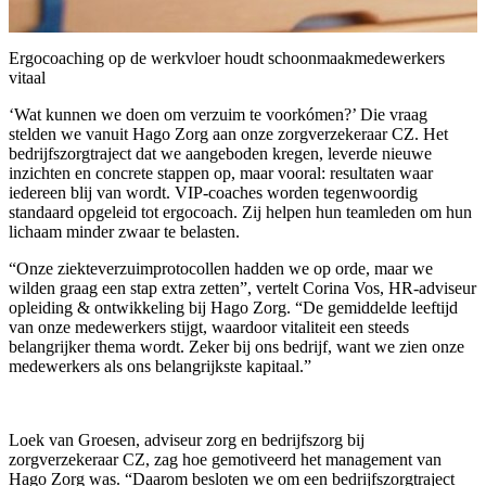
Ergocoaching op de werkvloer houdt schoonmaakmedewerkers
vitaal
‘Wat kunnen we doen om verzuim te voorkómen?’ Die vraag
stelden we vanuit Hago Zorg aan onze zorgverzekeraar CZ. Het
bedrijfszorgtraject dat we aangeboden kregen, leverde nieuwe
inzichten en concrete stappen op, maar vooral: resultaten waar
iedereen blij van wordt. VIP-coaches worden tegenwoordig
standaard opgeleid tot ergocoach. Zij helpen hun teamleden om hun
lichaam minder zwaar te belasten.
“Onze ziekteverzuimprotocollen hadden we op orde, maar we
wilden graag een stap extra zetten”, vertelt Corina Vos, HR-adviseur
opleiding & ontwikkeling bij Hago Zorg. “De gemiddelde leeftijd
van onze medewerkers stijgt, waardoor vitaliteit een steeds
belangrijker thema wordt. Zeker bij ons bedrijf, want we zien onze
medewerkers als ons belangrijkste kapitaal.”
Loek van Groesen, adviseur zorg en bedrijfszorg bij
zorgverzekeraar CZ, zag hoe gemotiveerd het management van
Hago Zorg was. “Daarom besloten we om een bedrijfszorgtraject