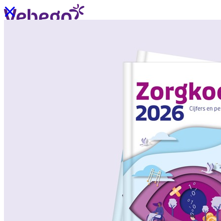
Ik wil contact
Menu
Sluiten
Oplossingen
/
Wat past bij mij?
Over ons
/
Verhalen uit de praktijk
/
Nieuws
Oplossingen
Terug
/
Oplossingen
/
Onze aanpak
/
ZorgSchoon
/
ZorgOndersteuning
/
ZorgLogistiek
/
ZorgVeilig
/
ZorgGastvrij
/
ZorgHandig
Over ons
Terug