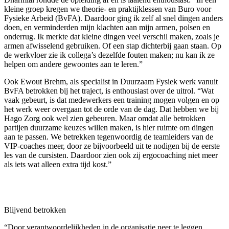
kleine groep kregen we theorie- en praktijklessen van Buro voor
Fysieke Arbeid (BvFA). Daardoor ging ik zelf al snel dingen anders
doen, en verminderden mijn klachten aan mijn armen, polsen en
onderrug. Ik merkte dat kleine dingen veel verschil maken, zoals je
armen afwisselend gebruiken. Of een stap dichterbij gaan staan. Op
de werkvloer zie ik collega’s dezelfde fouten maken; nu kan ik ze
helpen om andere gewoontes aan te leren.”
Ook Ewout Brehm, als specialist in Duurzaam Fysiek werk vanuit
BvFA betrokken bij het traject, is enthousiast over de uitrol. “Wat
vaak gebeurt, is dat medewerkers een training mogen volgen en op
het werk weer overgaan tot de orde van de dag. Dat hebben we bij
Hago Zorg ook wel zien gebeuren. Maar omdat alle betrokken
partijen duurzame keuzes willen maken, is hier ruimte om dingen
aan te passen. We betrekken tegenwoordig de teamleiders van de
VIP-coaches meer, door ze bijvoorbeeld uit te nodigen bij de eerste
les van de cursisten. Daardoor zien ook zij ergocoaching niet meer
als iets wat alleen extra tijd kost.”
Blijvend betrokken
“Door verantwoordelijkheden in de organisatie neer te leggen,