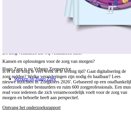
/
Over ons
/
Ons verhaal
/
Onze collega's
/
Onze aanpak
/
Onze verantwoordelijkheid
/
Keurmerken en certificeringen
/
Werken bij Vebego Zorgservice
/
Contactgegevens
De zorg verandert. En wij veranderen mee.
Kansen en oplossingen voor de zorg van morgen?
Hago Zorg is nu Vebego Zorgservice
Is er in de zorg te veel werk of te weinig tijd? Gaat digitalisering de
zorg redden? Welke veranderingen zijn nodig én haalbaar? Lees
Werken bij Hago Zorg
nieuwe inzichten in 'Zorgkoers 2026'. Gebaseerd op een onafhankelij
onderzoek onder bestuurders en ruim 600 zorgprofessionals. Een mus
read voor iedereen die zich verantwoordelijk voelt voor de zorg van
morgen en behoefte heeft aan perspectief.
Ontvang het onderzoeksrapport