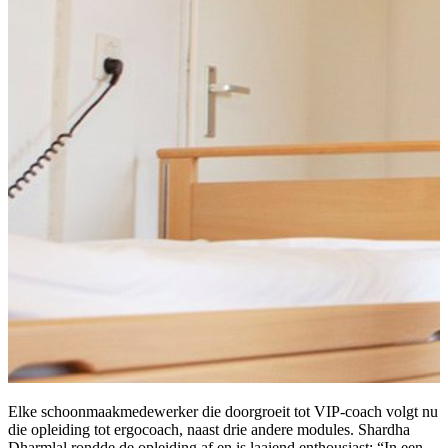
Elke schoonmaakmedewerker die doorgroeit tot VIP-coach volgt nu
die opleiding tot ergocoach, naast drie andere modules. Shardha
Dharmlal rondde de opleiding af en is laaiend enthousiast: “In een