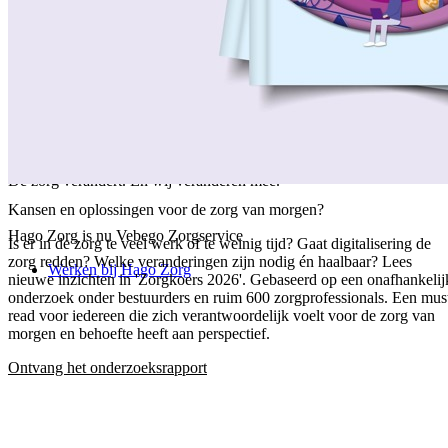
/
Over ons
/
Ons verhaal
/
Onze collega's
/
Onze aanpak
/
Onze verantwoordelijkheid
/
Keurmerken en certificeringen
/
Werken bij Vebego Zorgservice
/
Contactgegevens
De zorg verandert. En wij veranderen mee.
Kansen en oplossingen voor de zorg van morgen?
Hago Zorg is nu Vebego Zorgservice
Is er in de zorg te veel werk of te weinig tijd? Gaat digitalisering de
zorg redden? Welke veranderingen zijn nodig én haalbaar? Lees
Werken bij Hago Zorg
nieuwe inzichten in 'Zorgkoers 2026'. Gebaseerd op een onafhankelij
onderzoek onder bestuurders en ruim 600 zorgprofessionals. Een mus
read voor iedereen die zich verantwoordelijk voelt voor de zorg van
morgen en behoefte heeft aan perspectief.
Ontvang het onderzoeksrapport