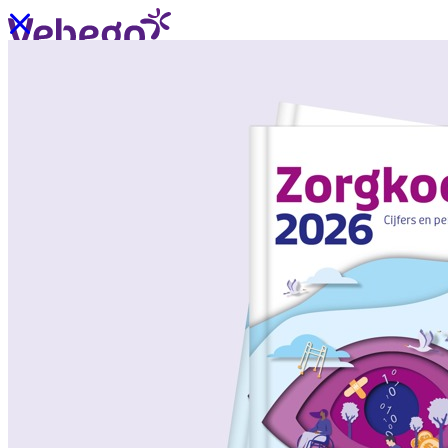
Ik wil contact
Menu
Sluiten
Oplossingen
/
Wat past bij mij?
Over ons
/
Verhalen uit de praktijk
/
Nieuws
Oplossingen
Terug
/
Oplossingen
/
Onze aanpak
/
ZorgSchoon
/
ZorgOndersteuning
/
ZorgLogistiek
/
ZorgVeilig
/
ZorgGastvrij
/
ZorgHandig
Over ons
Terug