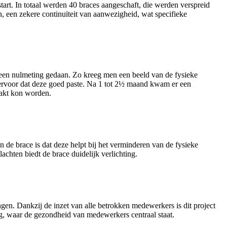
t. In totaal werden 40 braces aangeschaft, die werden verspreid
 een zekere continuïteit van aanwezigheid, wat specifieke
 een nulmeting gedaan. Zo kreeg men een beeld van de fysieke
 ervoor dat deze goed paste. Na 1 tot 2½ maand kwam er een
aakt kon worden.
 de brace is dat deze helpt bij het verminderen van de fysieke
chten biedt de brace duidelijk verlichting.
gen. Dankzij de inzet van alle betrokken medewerkers is dit project
g, waar de gezondheid van medewerkers centraal staat.