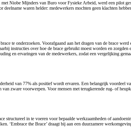
et Niobe Mijnders van Buro voor Fysieke Arbeid, werd een pilot gestar
 voor deelname waren helder: medewerkers mochten geen klachten hebben,
de brace te onderzoeken. Voorafgaand aan het dragen van de brace werd
arbij instructies over hoe de brace gebruikt moest worden en zorgden
ouding en ervaringen van de medewerkers, zodat een vergelijking gem
derheid van 77% als positief wordt ervaren. Een belangrijk voordeel van
en van zware voorwerpen. Voor mensen met terugkerende rug- of heupkla
ace structureel in te voeren voor bepaalde werkzaamheden of aandoenin
ekken. ‘Embrace the Brace’ draagt bij aan een duurzamere werkomgevin