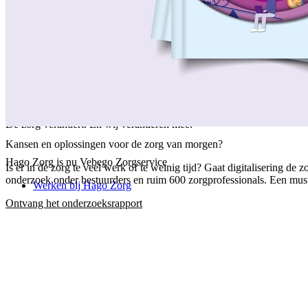
/
Over ons
/
Ons verhaal
/
Onze collega's
/
Onze aanpak
/
Onze verantwoordelijkheid
/
Keurmerken en certificeringen
/
Werken bij Vebego Zorgservice
/
Contactgegevens
De zorg verandert. En wij veranderen mee.
Kansen en oplossingen voor de zorg van morgen?
Hago Zorg is nu Vebego Zorgservice
Is er in de zorg te veel werk of te weinig tijd? Gaat digitalisering 
onderzoek onder bestuurders en ruim 600 zorgprofessionals. Een must-
Werken bij Hago Zorg
Ontvang het onderzoeksrapport