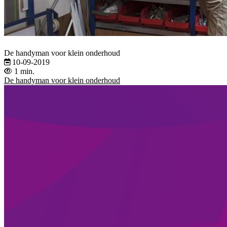
De handyman voor klein onderhoud
10-09-2019
1 min.
De handyman voor klein onderhoud