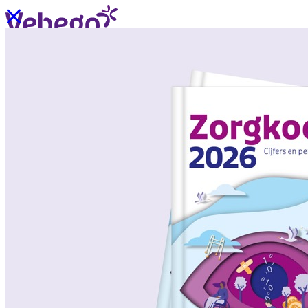
Ik wil contact
Menu
Sluiten
Oplossingen
/
Wat past bij mij?
Over ons
/
Verhalen uit de praktijk
/
Nieuws
Oplossingen
Terug
/
Oplossingen
/
Onze aanpak
/
ZorgSchoon
/
ZorgOndersteuning
/
ZorgLogistiek
/
ZorgVeilig
/
ZorgGastvrij
/
ZorgHandig
Over ons
Terug