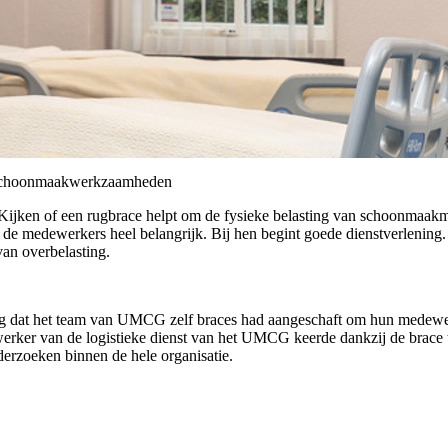
ij schoonmaakwerkzaamheden
l? Kijken of een rugbrace helpt om de fysieke belasting van schoonma
 de medewerkers heel belangrijk. Bij hen begint goede dienstverlening
an overbelasting.
g dat het team van UMCG zelf braces had aangeschaft om hun medewer
rker van de logistieke dienst van het UMCG keerde dankzij de brace ter
nderzoeken binnen de hele organisatie.