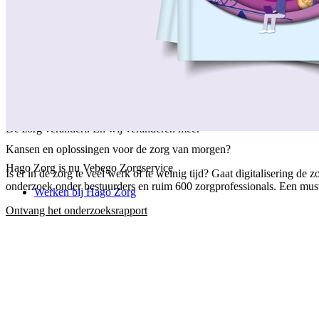
/
Over ons
/
Ons verhaal
/
Onze collega's
/
Onze aanpak
/
Onze verantwoordelijkheid
/
Keurmerken en certificeringen
/
Werken bij Vebego Zorgservice
/
Contactgegevens
De zorg verandert. En wij veranderen mee.
Kansen en oplossingen voor de zorg van morgen?
Hago Zorg is nu Vebego Zorgservice
Is er in de zorg te veel werk of te weinig tijd? Gaat digitalisering 
onderzoek onder bestuurders en ruim 600 zorgprofessionals. Een must-
Werken bij Hago Zorg
Ontvang het onderzoeksrapport