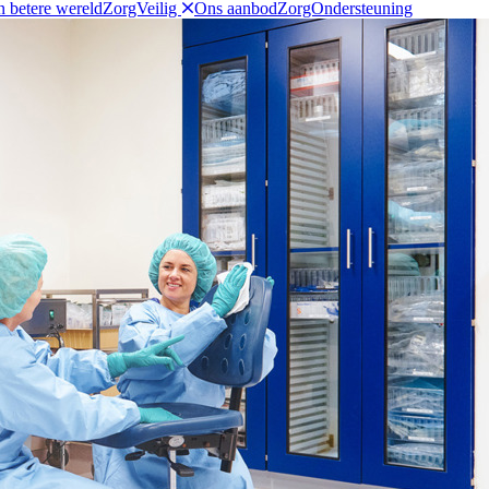
n betere wereld
ZorgVeilig
Ons aanbod
ZorgOndersteuning