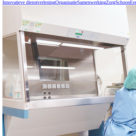
Innovatieve dienstverlening
Organisatie
Samenwerking
ZorgSchoon
Ee