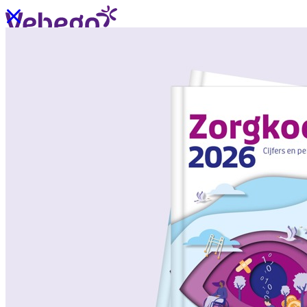
Ik wil contact
Menu
Sluiten
Oplossingen
/
Wat past bij mij?
Over ons
/
Verhalen uit de praktijk
/
Nieuws
Oplossingen
Terug
/
Oplossingen
/
Onze aanpak
/
ZorgSchoon
/
ZorgOndersteuning
/
ZorgLogistiek
/
ZorgVeilig
/
ZorgGastvrij
/
ZorgHandig
Over ons
Terug