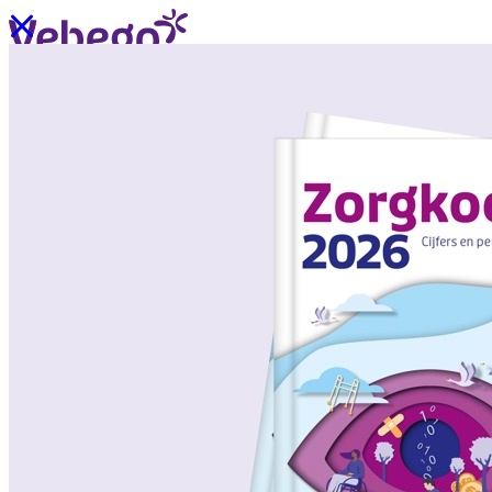
Ik wil contact
Menu
Sluiten
Oplossingen
/
Wat past bij mij?
Over ons
/
Verhalen uit de praktijk
/
Nieuws
Oplossingen
Terug
/
Oplossingen
/
Onze aanpak
/
ZorgSchoon
/
ZorgOndersteuning
/
ZorgLogistiek
/
ZorgVeilig
/
ZorgGastvrij
/
ZorgHandig
Over ons
Terug