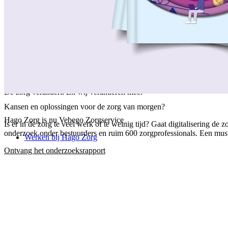
/
Over ons
/
Ons verhaal
/
Onze collega's
/
Onze aanpak
/
Onze verantwoordelijkheid
/
Keurmerken en certificeringen
/
Werken bij Vebego Zorgservice
/
Contactgegevens
De zorg verandert. En wij veranderen mee.
Kansen en oplossingen voor de zorg van morgen?
Hago Zorg is nu Vebego Zorgservice
Is er in de zorg te veel werk of te weinig tijd? Gaat digitalisering 
onderzoek onder bestuurders en ruim 600 zorgprofessionals. Een must-
Werken bij Hago Zorg
Ontvang het onderzoeksrapport