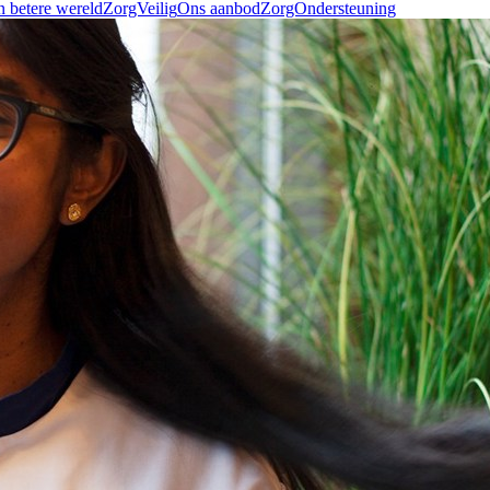
n betere wereld
ZorgVeilig
Ons aanbod
ZorgOndersteuning