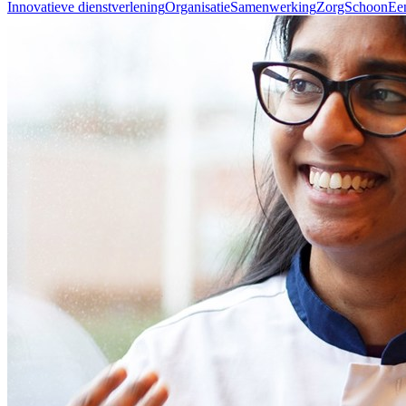
Innovatieve dienstverlening
Organisatie
Samenwerking
ZorgSchoon
Ee