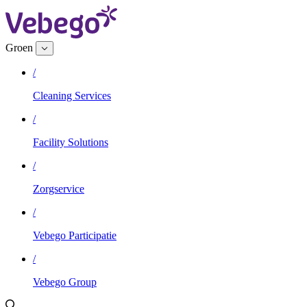
Groen
/
Cleaning Services
/
Facility Solutions
/
Zorgservice
/
Vebego Participatie
/
Vebego Group