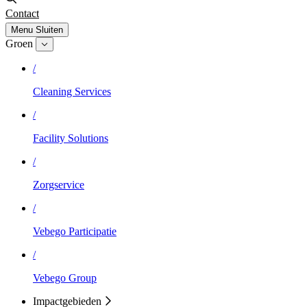
Contact
Menu
Sluiten
Groen
/
Cleaning Services
/
Facility Solutions
/
Zorgservice
/
Vebego Participatie
/
Vebego Group
Impactgebieden