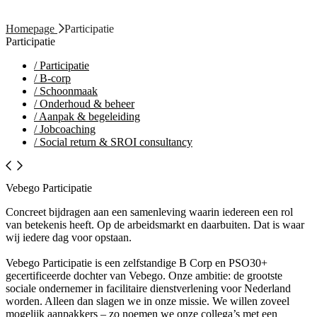
Homepage
Participatie
Participatie
/
Participatie
/
B-corp
/
Schoonmaak
/
Onderhoud & beheer
/
Aanpak & begeleiding
/
Jobcoaching
/
Social return & SROI consultancy
Vebego Participatie
Concreet bijdragen aan een samenleving waarin iedereen een rol
van betekenis heeft. Op de
arbeidsmarkt en daarbuiten. Dat is waar
wij iedere dag voor opstaan.
Vebego Participatie is een zelfstandige B Corp en PSO30+
gecertificeerde dochter van Vebego. Onze ambitie: de grootste
sociale ondernemer in facilitaire dienstverlening voor Nederland
worden. Alleen dan slagen we in onze missie. We willen zoveel
mogelijk aanpakkers – zo noemen we onze collega’s met een