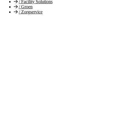
/
Facility Solutions
/
Groen
/
Zorgservice