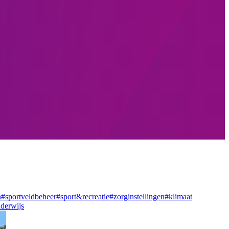
n
#sportveldbeheer
#sport&recreatie
#zorginstellingen
#klimaat
derwijs