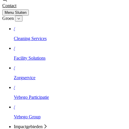
Contact
Menu
Sluiten
Groen
/
Cleaning Services
/
Facility Solutions
/
Zorgservice
/
Vebego Participatie
/
Vebego Group
Impactgebieden