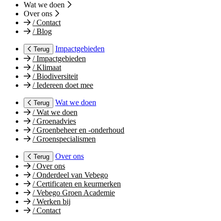
Wat we doen
Over ons
/
Contact
/
Blog
Impactgebieden
Terug
/
Impactgebieden
/
Klimaat
/
Biodiversiteit
/
Iedereen doet mee
Wat we doen
Terug
/
Wat we doen
/
Groenadvies
/
Groenbeheer en -onderhoud
/
Groenspecialismen
Over ons
Terug
/
Over ons
/
Onderdeel van Vebego
/
Certificaten en keurmerken
/
Vebego Groen Academie
/
Werken bij
/
Contact