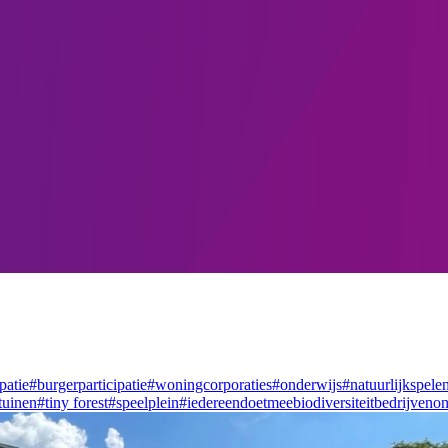
patie
#burgerparticipatie
#woningcorporaties
#onderwijs
#natuurlijkspele
tuinen
#tiny forest
#speelplein
#iedereendoetmee
biodiversiteit
bedrijven
on