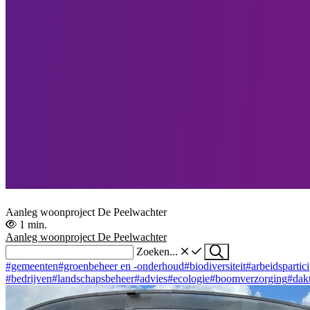
Aanleg woonproject De Peelwachter
1 min.
Aanleg woonproject De Peelwachter
Zoeken...
#gemeenten
#groenbeheer en -onderhoud
#biodiversiteit
#arbeidspartici
#bedrijven
#landschapsbeheer
#advies
#ecologie
#boomverzorging
#dak