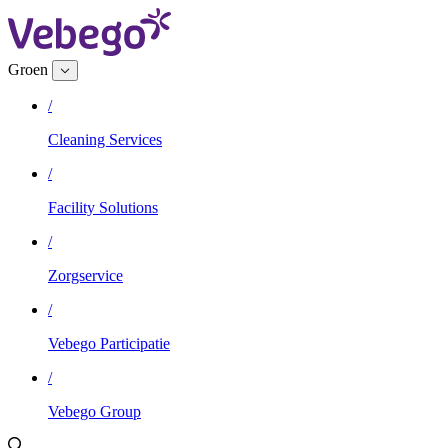
Groen
/
Cleaning Services
/
Facility Solutions
/
Zorgservice
/
Vebego Participatie
/
Vebego Group