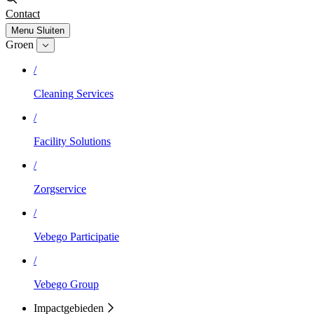
Contact
Menu
Sluiten
Groen
/
Cleaning Services
/
Facility Solutions
/
Zorgservice
/
Vebego Participatie
/
Vebego Group
Impactgebieden