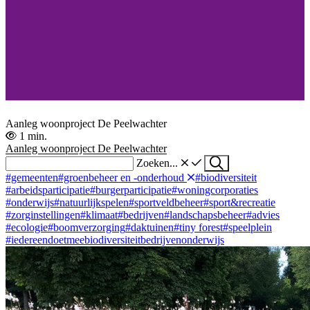
Aanleg woonproject De Peelwachter
1 min.
Aanleg woonproject De Peelwachter
Zoeken...
#gemeenten
#groenbeheer en -onderhoud
#biodiversiteit
#arbeidsparticipatie
#burgerparticipatie
#woningcorporaties
#onderwijs
#natuurlijkspelen
#sportveldbeheer
#sport&recreatie
#zorginstellingen
#klimaat
#bedrijven
#landschapsbeheer
#advies
#ecologie
#boomverzorging
#daktuinen
#tiny forest
#speelplein
#iedereendoetmee
biodiversiteit
bedrijven
onderwijs