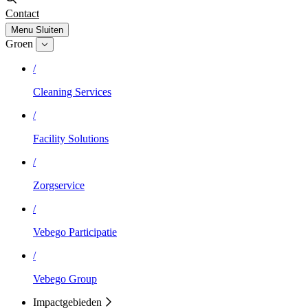
Contact
Menu
Sluiten
Groen
/
Cleaning Services
/
Facility Solutions
/
Zorgservice
/
Vebego Participatie
/
Vebego Group
Impactgebieden