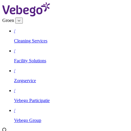
Groen
/
Cleaning Services
/
Facility Solutions
/
Zorgservice
/
Vebego Participatie
/
Vebego Group