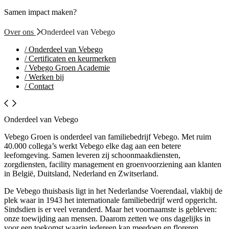
Samen impact maken?
Over ons
Onderdeel van Vebego
/
Onderdeel van Vebego
/
Certificaten en keurmerken
/
Vebego Groen Academie
/
Werken bij
/
Contact
Onderdeel van Vebego
Vebego Groen is onderdeel van familiebedrijf Vebego. Met ruim
40.000 collega’s werkt Vebego elke dag aan een betere
leefomgeving. Samen leveren zij schoonmaakdiensten,
zorgdiensten, facility management en groenvoorziening aan klanten
in België, Duitsland, Nederland en Zwitserland.
De Vebego thuisbasis ligt in het Nederlandse Voerendaal, vlakbij de
plek waar in 1943 het internationale familiebedrijf werd opgericht.
Sindsdien is er veel veranderd. Maar het voornaamste is gebleven:
onze toewijding aan mensen. Daarom zetten we ons dagelijks in
voor een toekomst waarin iedereen kan meedoen en floreren.