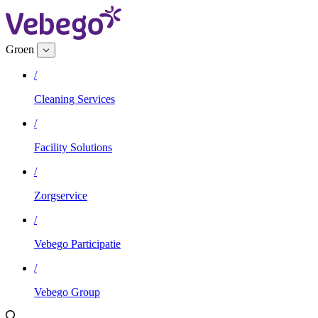
Groen
/
Cleaning Services
/
Facility Solutions
/
Zorgservice
/
Vebego Participatie
/
Vebego Group