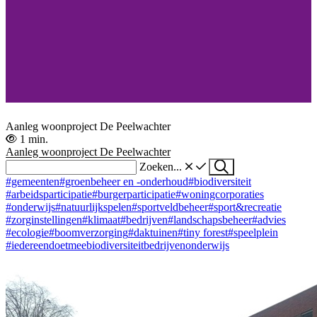
Aanleg woonproject De Peelwachter
1 min.
Aanleg woonproject De Peelwachter
Zoeken...
#gemeenten
#groenbeheer en -onderhoud
#biodiversiteit
#arbeidsparticipatie
#burgerparticipatie
#woningcorporaties
#onderwijs
#natuurlijkspelen
#sportveldbeheer
#sport&recreatie
#zorginstellingen
#klimaat
#bedrijven
#landschapsbeheer
#advies
#ecologie
#boomverzorging
#daktuinen
#tiny forest
#speelplein
#iedereendoetmee
biodiversiteit
bedrijven
onderwijs