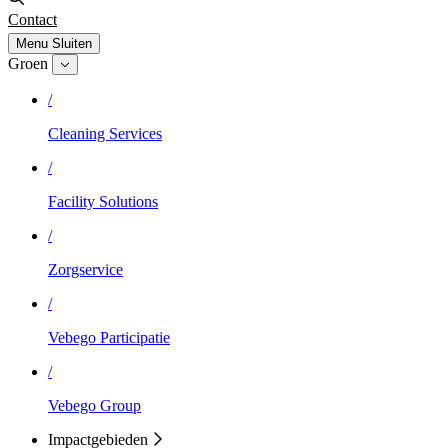
Contact
Menu
Sluiten
Groen
/
Cleaning Services
/
Facility Solutions
/
Zorgservice
/
Vebego Participatie
/
Vebego Group
Impactgebieden