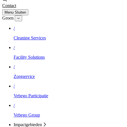
Contact
Menu
Sluiten
Groen
/
Cleaning Services
/
Facility Solutions
/
Zorgservice
/
Vebego Participatie
/
Vebego Group
Impactgebieden