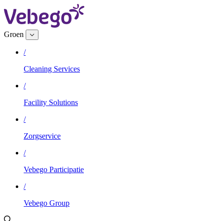
Groen
/
Cleaning Services
/
Facility Solutions
/
Zorgservice
/
Vebego Participatie
/
Vebego Group