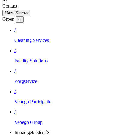
Contact
Menu
Sluiten
Groen
/
Cleaning Services
/
Facility Solutions
/
Zorgservice
/
Vebego Participatie
/
Vebego Group
Impactgebieden