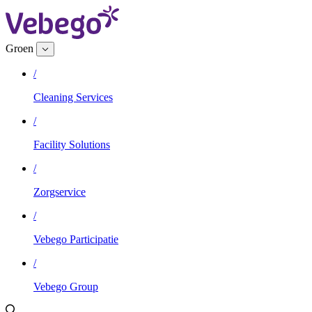
Groen
/
Cleaning Services
/
Facility Solutions
/
Zorgservice
/
Vebego Participatie
/
Vebego Group