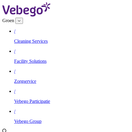
Groen
/
Cleaning Services
/
Facility Solutions
/
Zorgservice
/
Vebego Participatie
/
Vebego Group