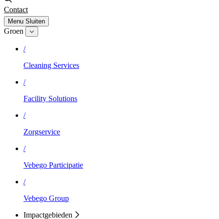
Contact
Menu
Sluiten
Groen
/
Cleaning Services
/
Facility Solutions
/
Zorgservice
/
Vebego Participatie
/
Vebego Group
Impactgebieden