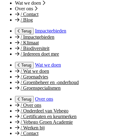
Wat we doen
Over ons
/
Contact
/
Blog
Impactgebieden
Terug
/
Impactgebieden
/
Klimaat
/
Biodiversiteit
/
Iedereen doet mee
Wat we doen
Terug
/
Wat we doen
/
Groenadvies
/
Groenbeheer en -onderhoud
/
Groenspecialismen
Over ons
Terug
/
Over ons
/
Onderdeel van Vebego
/
Certificaten en keurmerken
/
Vebego Groen Academie
/
Werken bij
/
Contact