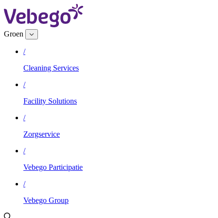
Groen
/
Cleaning Services
/
Facility Solutions
/
Zorgservice
/
Vebego Participatie
/
Vebego Group