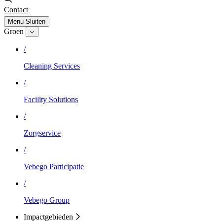
Contact
Menu
Sluiten
Groen
/
Cleaning Services
/
Facility Solutions
/
Zorgservice
/
Vebego Participatie
/
Vebego Group
Impactgebieden