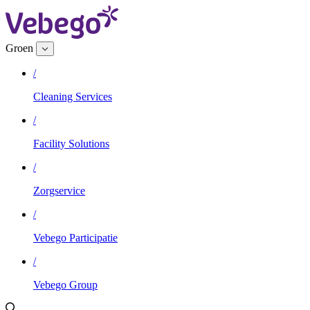
Groen
/
Cleaning Services
/
Facility Solutions
/
Zorgservice
/
Vebego Participatie
/
Vebego Group