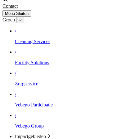
Contact
Menu
Sluiten
Groen
/
Cleaning Services
/
Facility Solutions
/
Zorgservice
/
Vebego Participatie
/
Vebego Group
Impactgebieden