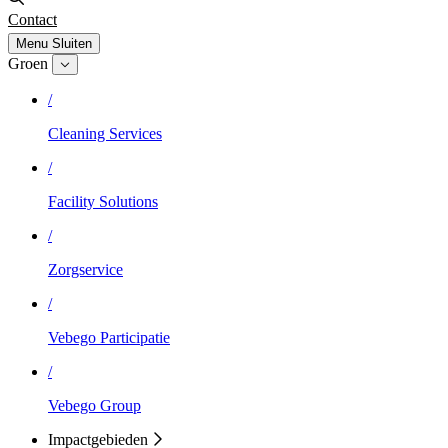
Contact
Menu
Sluiten
Groen
/
Cleaning Services
/
Facility Solutions
/
Zorgservice
/
Vebego Participatie
/
Vebego Group
Impactgebieden