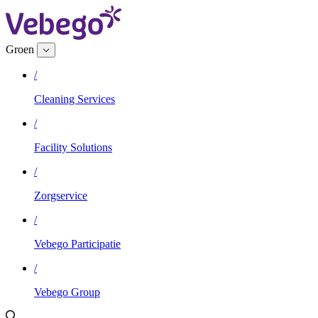
Groen
/
Cleaning Services
/
Facility Solutions
/
Zorgservice
/
Vebego Participatie
/
Vebego Group